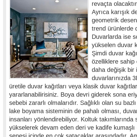
revaçta olacaktır
Ayrıca karışık d
geometrik desenl
trend ürünlerde d
Duvarlarda ise 
yükselen duvar ka
Şimdi duvar kağı
özelliklere sahip
daha değişik bir 
duvarlarınızda 3D
üretile duvar kağıtları veya klasik duvar kağıtla
yararlanabilirisiniz. Boya devri giderek sona eri
sebebi zararlı olmalarıdır. Sağlıklı olan su baz
lake boyama sisteminin de pahalı olması, duvar
insanları yönlendirebiliyor. Koltuk takımlarınd
yükselerek devam eden deri ve kadife kumaşlı 
senesi içinde en çok satacaklar arasındadır. Am