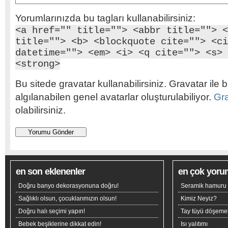
Yorumlarınızda bu tagları kullanabilirsiniz:
<a href="" title=""> <abbr title=""> <
title=""> <b> <blockquote cite=""> <ci
datetime=""> <em> <i> <q cite=""> <s> 
<strong>
Bu sitede gravatar kullanabilirsiniz. Gravatar ile b
algılanabilen genel avatarlar oluşturulabiliyor.
Gr
olabilirsiniz.
en son eklenenler
en çok yoru
Doğru banyo dekorasyonuna doğru!
Seramik hamuru n
Sağlıklı olsun, çocuklarımızın olsun!
Kimiz Neyiz?
Doğru halı seçimi yapın!
Tay tüyü döşeme
Bebek beşiklerine dikkat edin!
Isı yalıtımı