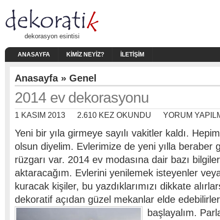
dekorasyon esintisi
ANASAYFA
KIMIZ NEYIZ?
İLETIŞIM
Anasayfa
»
Genel
2014 ev dekorasyonu
1 KASIM 2013
2.610 KEZ OKUNDU
YORUM YAPIL
Yeni bir yıla girmeye sayılı vakitler kaldı. Hepi
olsun diyelim. Evlerimize de yeni yılla beraber g
rüzgarı var. 2014 ev modasına dair bazı bilgileri
aktaracağım. Evlerini yenilemek isteyenler veya
kuracak kişiler, bu yazdıklarımızı dikkate alırl
dekoratif açıdan güzel mekanlar elde edebilirle
başlayalım. Parl