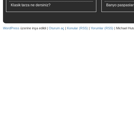
Klasik tarza ne dersiniz?
Banyo paspaslar
WordPress
üzerine inşa edildi |
Oturum aç
|
Konular (RSS)
|
Yorumlar (RSS)
| Michael Hut