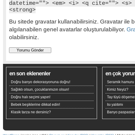
datetime=""> <em> <i> <q cite=""> <s> 
<strong>
Bu sitede gravatar kullanabilirsiniz. Gravatar ile b
algılanabilen genel avatarlar oluşturulabiliyor.
Gr
olabilirsiniz.
en son eklenenler
en çok yoru
Doğru banyo dekorasyonuna doğru!
Seramik hamuru n
Sağlıklı olsun, çocuklarımızın olsun!
Kimiz Neyiz?
Doğru halı seçimi yapın!
Tay tüyü döşeme
Bebek beşiklerine dikkat edin!
Isı yalıtımı
Klasik tarza ne dersiniz?
Banyo paspaslar