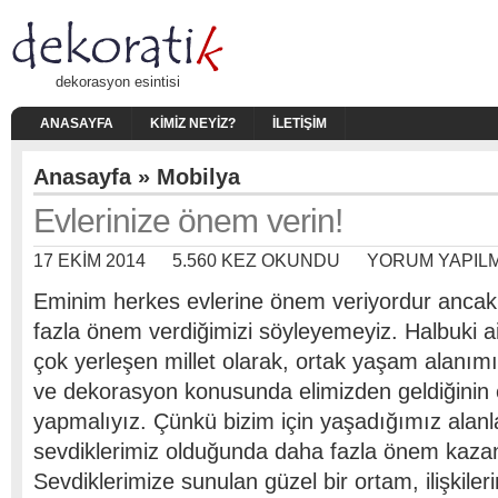
dekorasyon esintisi
ANASAYFA
KIMIZ NEYIZ?
İLETIŞIM
Anasayfa
»
Mobilya
Evlerinize önem verin!
17 EKIM 2014
5.560 KEZ OKUNDU
YORUM YAPIL
Eminim herkes evlerine önem veriyordur ancak T
fazla önem verdiğimizi söyleyemeyiz. Halbuki ai
çok yerleşen millet olarak, ortak yaşam alanı
ve dekorasyon konusunda elimizden geldiğinin e
yapmalıyız. Çünkü bizim için yaşadığımız alanl
sevdiklerimiz olduğunda daha fazla önem kazan
Sevdiklerimize sunulan güzel bir ortam, ilişkile