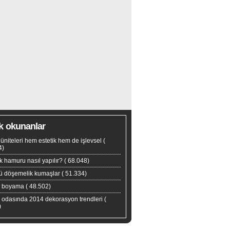
k okunanlar
tv üniteleri hem estetik hem de işlevsel
(
4)
 hamuru nasıl yapılır?
( 68.048)
yü döşemelik kumaşlar
( 51.334)
s boyama
( 48.502)
 odasında 2014 dekorasyon trendleri
(
)