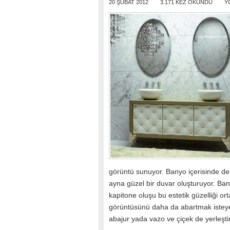
20 ŞUBAT 2012
3.171 KEZ OKUNDU
Y
görüntü sunuyor. Banyo içerisinde der
ayna güzel bir duvar oluşturuyor. Bany
kapitone oluşu bu estetik güzelliği o
görüntüsünü daha da abartmak isteyen
abajur yada vazo ve çiçek de yerleştir