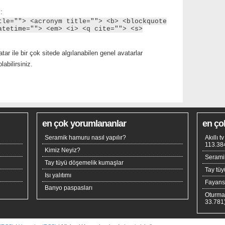
:
tle=""> <acronym title=""> <b> <blockquote
atetime=""> <em> <i> <q cite=""> <s>
tar ile bir çok sitede algılanabilen genel avatarlar
abilirsiniz.
en çok yorumlananlar
en ço
Seramik hamuru nasıl yapılır?
Akıllı 
113.38
Kimiz Neyiz?
Seramik
Tay tüyü döşemelik kumaşlar
Tay tü
Isı yalıtımı
Fayan
Banyo paspasları
Oturma
33.781