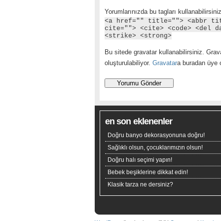
Yorumlarınızda bu tagları kullanabilirsiniz
<a href="" title=""> <abbr ti
cite=""> <cite> <code> <del d
<strike> <strong>
Bu sitede gravatar kullanabilirsiniz. Grava
oluşturulabiliyor.
Gravatar
a buradan üye ol
en son eklenenler
Doğru banyo dekorasyonuna doğru!
Sağlıklı olsun, çocuklarımızın olsun!
Doğru halı seçimi yapın!
Bebek beşiklerine dikkat edin!
Klasik tarza ne dersiniz?