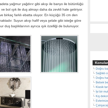
adeta yağmur yağdırır gibi akışı ile banyo ile bütünlüğü
u ve bol ışık ile duş almayı daha da zevkli hale getiriyor.
ve birkaç farklı ebatta oluyor. En küçüğü 35 cm den
ktadır. Suyun akışı hafif veya şelale gibi isteğe göre
 duş başlıklarının ayrıca ışık özelliği de bulunuyor.
Konular
Doğru ba
Sağlıklı 
Doğru hal
Bebek beş
Klasik ta
İyi bir m
Kış deko
Evleriniz
Çalışacağ