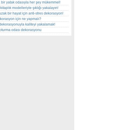
 bir yatak odasıyla her şey mükemmel!
kitaplık modelleriyle şıklığı yakalayın!
uzak bir hayat için anti-stres dekorasyon!
korasyon için ne yapmalı?
dekorasyonuyla kaliteyi yakalamak!
r oturma odası dekorasyonu