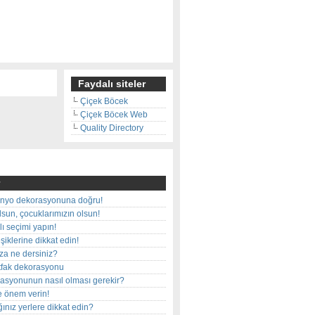
Faydalı siteler
Çiçek Böcek
Çiçek Böcek Web
Quality Directory
nyo dekorasyonuna doğru!
olsun, çocuklarımızın olsun!
ı seçimi yapın!
iklerine dikkat edin!
rza ne dersiniz?
utfak dekorasyonu
rasyonunun nasıl olması gerekir?
e önem verin!
ınız yerlere dikkat edin?