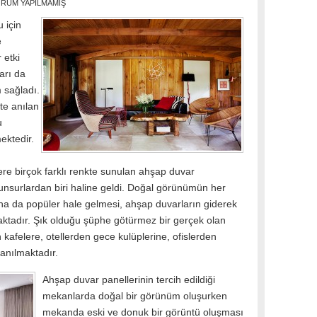
RUM YAPILMAMIŞ
 için
e
 etki
arı da
 sağladı.
kte anılan
u
ektedir.
e birçok farklı renkte sunulan ahşap duvar
nsurlardan biri haline geldi. Doğal görünümün her
a da popüler hale gelmesi, ahşap duvarların giderek
ktadır. Şık olduğu şüphe götürmez bir gerçek olan
 kafelere, otellerden gece kulüplerine, ofislerden
anılmaktadır.
Ahşap duvar panellerinin tercih edildiği
mekanlarda doğal bir görünüm oluşurken
mekanda eski ve donuk bir görüntü oluşması