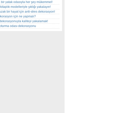
 bir yatak odasıyla her şey mükemmel!
kitaplık modelleriyle şıklığı yakalayın!
uzak bir hayat için anti-stres dekorasyon!
korasyon için ne yapmalı?
dekorasyonuyla kaliteyi yakalamak!
r oturma odası dekorasyonu