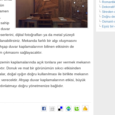
Romantik
zün
Dekoratif 
mamen
Stresten 
Doğru de
,
Osmanlı 
 sahip
Eşsiz bi
 duvar
erlerini, dijital fotoğrafları ya da metal yüzeyli
lanabilirsiniz. Mekanda farklı bir algı oluşmasını
hşap duvar kaplamalarının bilinen etkisinin de
ım çıkmasını sağlayacaktır.
e zemin kaplamalarında açık tonlara yer vermek mekanın
tır. Donuk ve mat bir görünümün sıkıcı etkisinden
lar, doğal ışığın doğru kullanılması ile birlikte mekanın
 verecektir. Ahşap duvar kaplamalarının etkisi, büyük
ınlatmayı doğru yönetmenize bağlıdır.