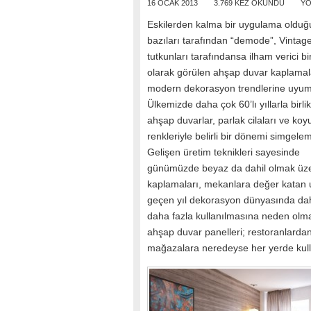
16 OCAK 2013
3.769 KEZ OKUNDU
YO
Eskilerden kalma bir uygulama olduğu
bazıları tarafından “demode”, Vintag
tutkunları tarafındansa ilham verici bir
olarak görülen ahşap duvar kaplamal
modern dekorasyon trendlerine uyum
Ülkemizde daha çok 60’lı yıllarla birli
ahşap duvarlar, parlak cilaları ve koy
renkleriyle belirli bir dönemi simgelem
Gelişen üretim teknikleri sayesinde
günümüzde beyaz da dahil olmak üzer
kaplamaları, mekanlara değer katan u
geçen yıl dekorasyon dünyasında dah
daha fazla kullanılmasına neden olma
ahşap duvar panelleri; restoranlardan
mağazalara neredeyse her yerde kull