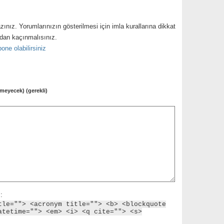
zınız. Yorumlarınızın gösterilmesi için imla kurallarına dikkat
ndan kaçınmalısınız.
one olabilirsiniz
meyecek) (gerekli)
:
tle=""> <acronym title=""> <b> <blockquote
atetime=""> <em> <i> <q cite=""> <s>