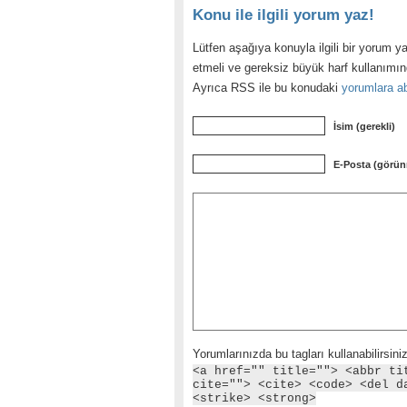
Konu ile ilgili yorum yaz!
Lütfen aşağıya konuyla ilgili bir yorum ya
etmeli ve gereksiz büyük harf kullanımı
Ayrıca RSS ile bu konudaki
yorumlara ab
İsim (gerekli)
E-Posta (görün
Yorumlarınızda bu tagları kullanabilirsiniz
<a href="" title=""> <abbr ti
cite=""> <cite> <code> <del d
<strike> <strong>