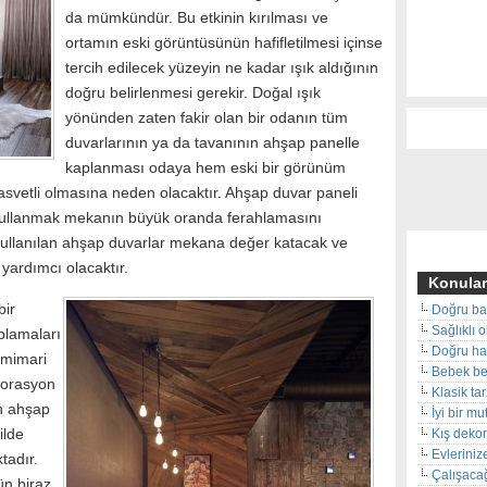
da mümkündür. Bu etkinin kırılması ve
ortamın eski görüntüsünün hafifletilmesi içinse
tercih edilecek yüzeyin ne kadar ışık aldığının
doğru belirlenmesi gerekir. Doğal ışık
yönünden zaten fakir olan bir odanın tüm
duvarlarının ya da tavanının ahşap panelle
kaplanması odaya hem eski bir görünüm
vetli olmasına neden olacaktır. Ahşap duvar paneli
i kullanmak mekanın büyük oranda ferahlamasını
a kullanılan ahşap duvarlar mekana değer katacak ve
yardımcı olacaktır.
Konular
bir
Doğru ba
Sağlıklı 
plamaları
Doğru hal
 mimari
Bebek beş
korasyon
Klasik ta
an ahşap
İyi bir m
ilde
Kış deko
Evleriniz
tadır.
Çalışacağ
ün biraz