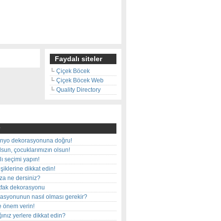
Faydalı siteler
Çiçek Böcek
Çiçek Böcek Web
Quality Directory
nyo dekorasyonuna doğru!
olsun, çocuklarımızın olsun!
ı seçimi yapın!
iklerine dikkat edin!
rza ne dersiniz?
utfak dekorasyonu
rasyonunun nasıl olması gerekir?
e önem verin!
ınız yerlere dikkat edin?