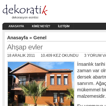
dekorasyon esintisi
ANASAYFA
KIMIZ NEYIZ?
İLETIŞIM
Anasayfa
»
Genel
Ahşap evler
18 ARALIK 2011
10.409 KEZ OKUNDU
3 YORUM V
İnsanlık tari
zaman var olm
dersek abart
sanırım. Ağa
mükemmel bir
malzemesidir.