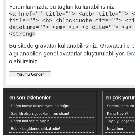
Yorumlarınızda bu tagları kullanabilirsiniz:
<a href="" title=""> <abbr title=""> <
title=""> <b> <blockquote cite=""> <ci
datetime=""> <em> <i> <q cite=""> <s> 
<strong>
Bu sitede gravatar kullanabilirsiniz. Gravatar ile b
algılanabilen genel avatarlar oluşturulabiliyor.
Gr
olabilirsiniz.
en son eklenenler
en çok yoru
Doğru banyo dekorasyonuna doğru!
Seramik hamuru n
Sağlıklı olsun, çocuklarımızın olsun!
Kimiz Neyiz?
Doğru halı seçimi yapın!
Tay tüyü döşeme
Bebek beşiklerine dikkat edin!
Isı yalıtımı