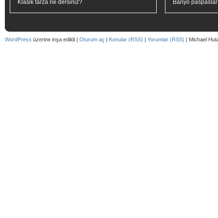
Klasik tarza ne dersiniz?
Banyo paspaslar
WordPress
üzerine inşa edildi |
Oturum aç
|
Konular (RSS)
|
Yorumlar (RSS)
| Michael Hut