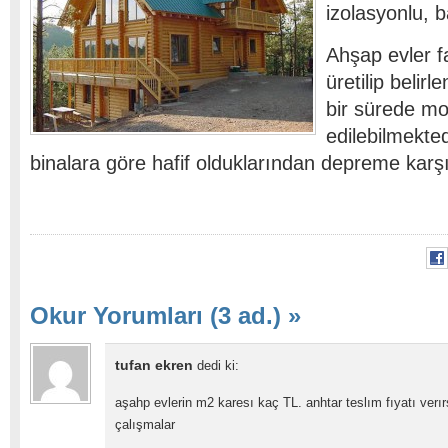
izolasyonlu, 
Ahşap evler f
üretilip belirl
bir sürede m
edilebilmekte
binalara göre hafif olduklarından depreme karşı
Okur Yorumları (3 ad.)
»
tufan ekren
dedi ki:
aşahp evlerin m2 karesı kaç TL. anhtar teslım fıyatı verı
çalışmalar