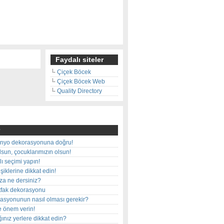
Faydalı siteler
Çiçek Böcek
Çiçek Böcek Web
Quality Directory
nyo dekorasyonuna doğru!
olsun, çocuklarımızın olsun!
ı seçimi yapın!
iklerine dikkat edin!
rza ne dersiniz?
utfak dekorasyonu
rasyonunun nasıl olması gerekir?
e önem verin!
ınız yerlere dikkat edin?