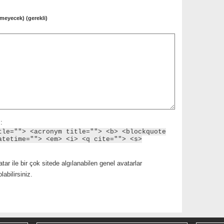
meyecek) (gerekli)
:
tle=""> <acronym title=""> <b> <blockquote
atetime=""> <em> <i> <q cite=""> <s>
tar ile bir çok sitede algılanabilen genel avatarlar
abilirsiniz.