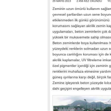
29 MAYIS 2013
2.456 KEZ OKUNDU
YO
Zeminin uzun ömürlü kullanım sağla
çevresel şartlardan uzun sene boyun
etkilenmeden ilk günkü görünümünü
korumasını sağlayan akrilik zemin k
uygulamaları, beton zeminlerin çok 
yüksek bir mukavemete sahip olmasın
Beton zeminlerde boya kullanılması h
yüzeydeki renklerin solmadan uzun s
boyunca canlılığını koruması için de k
akrilik kaplamalar, UV filtreleme imk
özel pigmentler içerdiği için zeminin 
renklerini muhafaza etmesine yardımc
güneş ışınlarına karşı değil, birçok f
Zemine işleyerek beton yüzeyde kılca
dahi geçişini engelleyen akrilik uygul