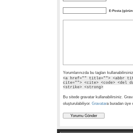
E-Posta (görün
Yorumlarınızda bu tagları kullanabilirsiniz
<a href="" title=""> <abbr ti
cite=""> <cite> <code> <del d
<strike> <strong>
Bu sitede gravatar kullanabilirsiniz. Grava
oluşturulabiliyor.
Gravatar
a buradan üye ol