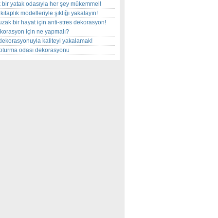
 bir yatak odasıyla her şey mükemmel!
kitaplık modelleriyle şıklığı yakalayın!
uzak bir hayat için anti-stres dekorasyon!
korasyon için ne yapmalı?
dekorasyonuyla kaliteyi yakalamak!
r oturma odası dekorasyonu