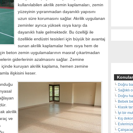
kullanılabilen akrilik zemin kaplamaları, zemin
yüzeyinin yıpranmadan dayanıklı yapısını
uzun süre korumasını sağlar. Akrilik uygulanan
zeminler ayrıca yüksek ısıya karşı da
dayanıklı hale gelmektedir. Bu özelliği ile
özellikle endüstri tesisleri için büyük bir avantaj
sunan akrilik kaplamalar hem ısıya hem de
 için beton zemin uygulamalarının masraf çıkartmadan
elerin giderlerinin azalmasını sağlar. Zemine
e içinde kuruyan akrilik kaplama, hemen zemine
la ilişkisini keser.
Konular
ulunduğu
Doğru ba
Sağlıklı 
imyasal
Doğru hal
ağlayan
Bebek beş
dür.
Klasik ta
ak akrilik
İyi bir m
araç ve
Kış deko
Evleriniz
a
Çalışacağ
uğu