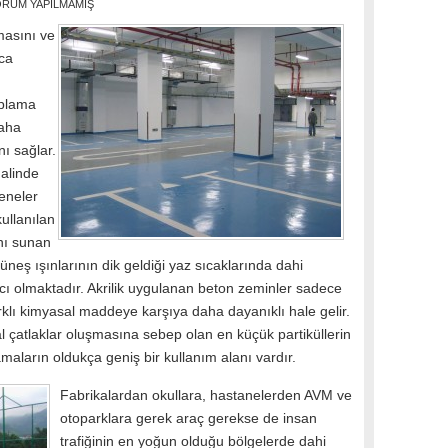
RUM YAPILMAMIŞ
masını ve
ca
aplama
daha
ı sağlar.
alinde
eneler
ullanılan
anı sunan
güneş ışınlarının dik geldiği yaz sıcaklarında dahi
ı olmaktadır. Akrilik uygulanan beton zeminler sadece
arklı kimyasal maddeye karşıya daha dayanıklı hale gelir.
l çatlaklar oluşmasına sebep olan en küçük partiküllerin
amaların oldukça geniş bir kullanım alanı vardır.
Fabrikalardan okullara, hastanelerden AVM ve
otoparklara gerek araç gerekse de insan
trafiğinin en yoğun olduğu bölgelerde dahi