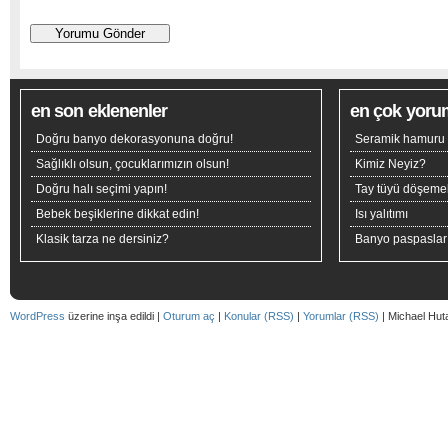
en son eklenenler
en çok yoru
Doğru banyo dekorasyonuna doğru!
Seramik hamuru n
Sağlıklı olsun, çocuklarımızın olsun!
Kimiz Neyiz?
Doğru halı seçimi yapın!
Tay tüyü döşeme
Bebek beşiklerine dikkat edin!
Isı yalıtımı
Klasik tarza ne dersiniz?
Banyo paspaslar
WordPress
üzerine inşa edildi |
Oturum aç
|
Konular (RSS)
|
Yorumlar (RSS)
| Michael Hut