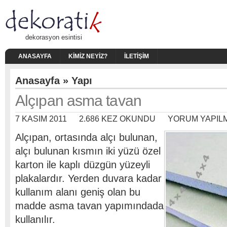
dekorasyon esintisi
ANASAYFA
KIMIZ NEYIZ?
İLETIŞIM
Anasayfa
»
Yapı
Alçıpan asma tavan
7 KASIM 2011
2.686 KEZ OKUNDU
YORUM YAPIL
Alçıpan, ortasında alçı bulunan,
alçı bulunan kısmın iki yüzü özel
karton ile kaplı düzgün yüzeyli
plakalardır. Yerden duvara kadar
kullanım alanı geniş olan bu
madde asma tavan yapımındada
kullanılır.