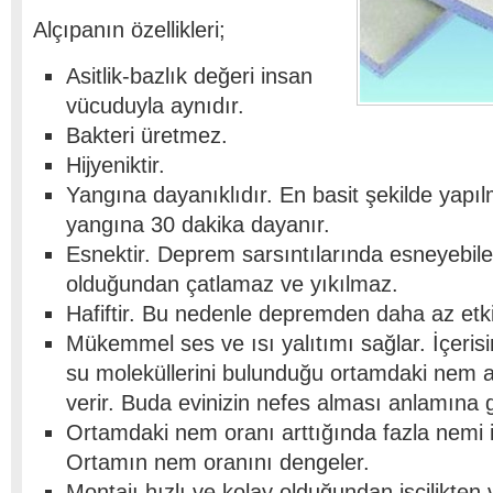
Alçıpanın özellikleri;
Asitlik-bazlık değeri insan
vücuduyla aynıdır.
Bakteri üretmez.
Hijyeniktir.
Yangına dayanıklıdır. En basit şekilde yapıl
yangına 30 dakika dayanır.
Esnektir. Deprem sarsıntılarında esneyebil
olduğundan çatlamaz ve yıkılmaz.
Hafiftir. Bu nedenle depremden daha az etkil
Mükemmel ses ve ısı yalıtımı sağlar. İçeri
su moleküllerini bulunduğu ortamdaki nem 
verir. Buda evinizin nefes alması anlamına g
Ortamdaki nem oranı arttığında fazla nemi 
Ortamın nem oranını dengeler.
Montajı hızlı ve kolay olduğundan işçilikte