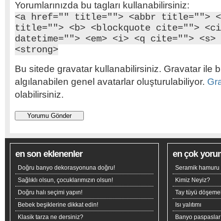
Yorumlarınızda bu tagları kullanabilirsiniz:
<a href="" title=""> <abbr title=""> <
title=""> <b> <blockquote cite=""> <ci
datetime=""> <em> <i> <q cite=""> <s> 
<strong>
Bu sitede gravatar kullanabilirsiniz. Gravatar ile b
algılanabilen genel avatarlar oluşturulabiliyor.
Gr
olabilirsiniz.
en son eklenenler
en çok yoru
Doğru banyo dekorasyonuna doğru!
Seramik hamuru n
Sağlıklı olsun, çocuklarımızın olsun!
Kimiz Neyiz?
Doğru halı seçimi yapın!
Tay tüyü döşeme
Bebek beşiklerine dikkat edin!
Isı yalıtımı
Klasik tarza ne dersiniz?
Banyo paspaslar