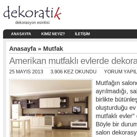
dekorasyon esintisi
ANASAYFA
KIMIZ NEYIZ?
İLETIŞIM
Anasayfa
»
Mutfak
Amerikan mutfaklı evlerde dekor
25 MAYIS 2013
3.906 KEZ OKUNDU
YORUM YAPI
Mutfağın salon
ayrılmadığı, s
birlikte bütünle
oluşturduğu ev 
mutfaklı evler”
Böyle bir duru
salon dekorasy