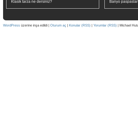
Klasik tarza ne dersiniz?
Banyo paspaslar
WordPress
üzerine inşa edildi |
Oturum aç
|
Konular (RSS)
|
Yorumlar (RSS)
| Michael Hut