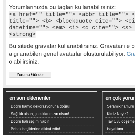
Yorumlarınızda bu tagları kullanabilirsiniz:
<a href="" title=""> <abbr title=""> <
title=""> <b> <blockquote cite=""> <ci
datetime=""> <em> <i> <q cite=""> <s> 
<strong>
Bu sitede gravatar kullanabilirsiniz. Gravatar ile b
algılanabilen genel avatarlar oluşturulabiliyor.
Gr
olabilirsiniz.
en son eklenenler
en çok yoru
Doğru banyo dekorasyonuna doğru!
Seramik hamuru n
Sağlıklı olsun, çocuklarımızın olsun!
Kimiz Neyiz?
Doğru halı seçimi yapın!
Tay tüyü döşeme
Bebek beşiklerine dikkat edin!
Isı yalıtımı