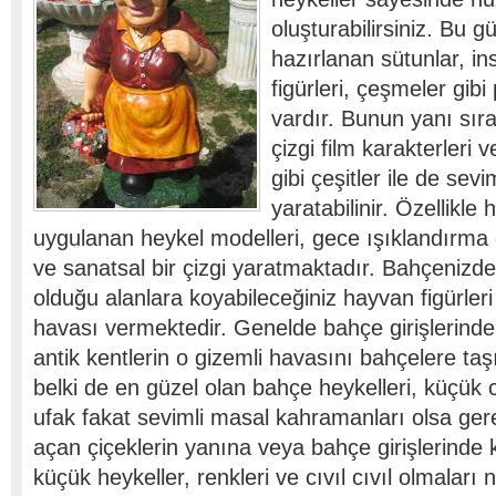
oluşturabilirsiniz. Bu g
hazırlanan sütunlar, i
figürleri, çeşmeler gib
vardır. Bunun yanı sır
çizgi film karakterleri
gibi çeşitler ile de sev
yaratabilinir. Özellikle
uygulanan heykel modelleri, gece ışıklandırma d
ve sanatsal bir çizgi yaratmaktadır. Bahçenizde
olduğu alanlara koyabileceğiniz hayvan figürleri 
havası vermektedir. Genelde bahçe girişlerinde 
antik kentlerin o gizemli havasını bahçelere ta
belki de en güzel olan bahçe heykelleri, küçük ci
ufak fakat sevimli masal kahramanları olsa ge
açan çiçeklerin yanına veya bahçe girişlerinde
küçük heykeller, renkleri ve cıvıl cıvıl olmaları 