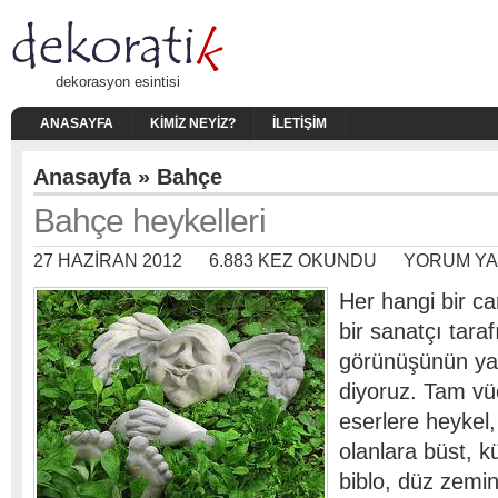
dekorasyon esintisi
ANASAYFA
KIMIZ NEYIZ?
İLETIŞIM
Anasayfa
»
Bahçe
Bahçe heykelleri
27 HAZIRAN 2012
6.883 KEZ OKUNDU
YORUM YA
Her hangi bir ca
bir sanatçı taraf
görünüşünün ya
diyoruz. Tam vü
eserlere heykel,
olanlara büst, k
biblo, düz zemi