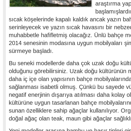
araştırma y
başlamışlardır
sıcak köşelerinde kapalı kaldık ancak yazın ba
serinleyecek ve yazın sıcak havasını bir nebze
muhabbetle hafifletmiş olacağız. Ünlü bahçe mo
2014 senesinin modasına uygun mobilyaları şi
sürmeye başladı.
Bu seneki modellerde daha çok uzak doğu kül
olduğunu görebilirsiniz. Uzak doğu kültürünün 
daha iç içe olan yapısının bahçe mobilyalarınd
sağlanması isabetli olmuş. Çünkü bu sayede 
negatif enerjinin dışarıya atılması daha kolay 
kültürüne uygun tasarlanan bahçe mobilyalarınd
sunan özelliklere sahip ağaçlar kullanılıyor. 
doğal ağaç olan teak, maun gibi ağaçlar sağlıklı 
Yeni modeller arasına bambu ve hasır tipleri gi