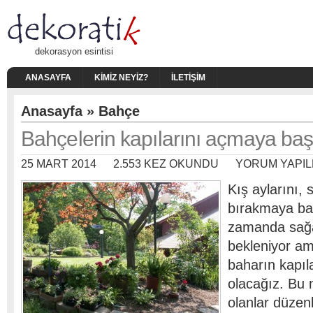
dekorasyon esintisi
ANASAYFA
KIMIZ NEYIZ?
İLETIŞIM
Anasayfa
»
Bahçe
Bahçelerin kapılarını açmaya baş
25 MART 2014
2.553 KEZ OKUNDU
YORUM YAPIL
Kış aylarını, 
bırakmaya baş
zamanda sağ
bekleniyor a
baharın kapıl
olacağız. Bu 
olanlar düze