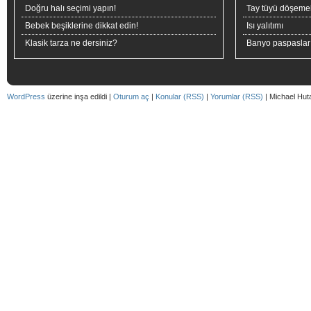
Doğru halı seçimi yapın!
Tay tüyü döşeme
Bebek beşiklerine dikkat edin!
Isı yalıtımı
Klasik tarza ne dersiniz?
Banyo paspaslar
WordPress
üzerine inşa edildi |
Oturum aç
|
Konular (RSS)
|
Yorumlar (RSS)
| Michael Hut