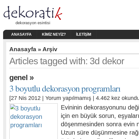
dekorasyon esintisi
ANASAYFA
KIMIZ NEYIZ?
İLETIŞIM
Anasayfa
» Arşiv
Articles tagged with: 3d dekor
»
genel
3 boyutlu dekorasyon programları
[27 Nis 2012 |
Yorum yapılmamış
| 4.462 kez okundu
Evininin dekorasyonunu deği
için en büyük sorun, eşyalar
döşenmesinden sonra evin na
Uzun süre düşünmesine ra