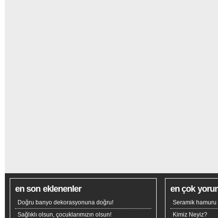
en son eklenenler
en çok yoru
Doğru banyo dekorasyonuna doğru!
Seramik hamuru n
Sağlıklı olsun, çocuklarımızın olsun!
Kimiz Neyiz?