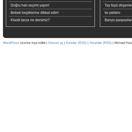
Doğru halı seçimi yapın!
Tay tüyü döşeme
Bebek beşiklerine dikkat edin!
Isı yalıtımı
Klasik tarza ne dersiniz?
Banyo paspaslar
WordPress
üzerine inşa edildi |
Oturum aç
|
Konular (RSS)
|
Yorumlar (RSS)
| Michael Hut