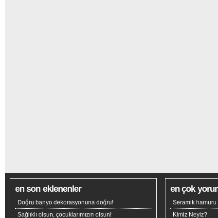
en son eklenenler
en çok yoru
Doğru banyo dekorasyonuna doğru!
Seramik hamuru n
Sağlıklı olsun, çocuklarımızın olsun!
Kimiz Neyiz?