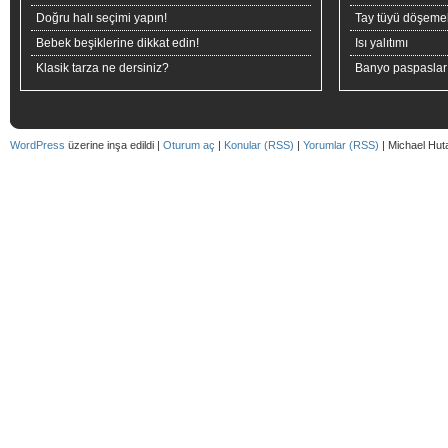
Doğru halı seçimi yapın!
Tay tüyü döşeme
Bebek beşiklerine dikkat edin!
Isı yalıtımı
Klasik tarza ne dersiniz?
Banyo paspaslar
WordPress
üzerine inşa edildi |
Oturum aç
|
Konular (RSS)
|
Yorumlar (RSS)
| Michael Hut