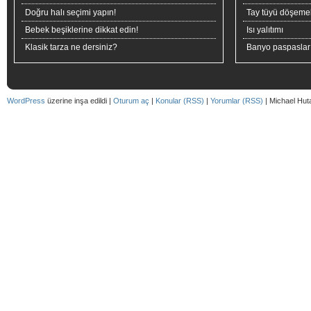
Doğru halı seçimi yapın!
Tay tüyü döşeme
Bebek beşiklerine dikkat edin!
Isı yalıtımı
Klasik tarza ne dersiniz?
Banyo paspaslar
WordPress
üzerine inşa edildi |
Oturum aç
|
Konular (RSS)
|
Yorumlar (RSS)
| Michael Hut