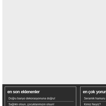
en son eklenenler
en çok yoru
Doğru banyo dekorasyonuna doğru!
Seramik hamuru n
Sağlıklı olsun, çocuklarımızın olsun!
Kimiz Neyiz?