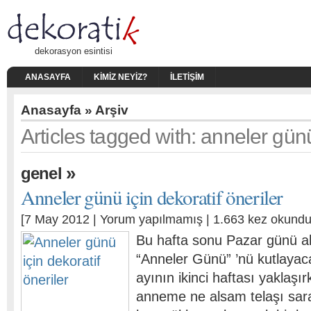
dekorasyon esintisi
ANASAYFA
KIMIZ NEYIZ?
İLETIŞIM
Anasayfa
» Arşiv
Articles tagged with: anneler gün
»
genel
Anneler günü için dekoratif öneriler
[7 May 2012 |
Yorum yapılmamış
| 1.663 kez okundu
Bu hafta sonu Pazar günü al
“Anneler Günü” ’nü kutlayac
ayının ikinci haftası yaklaş
anneme ne alsam telaşı sar