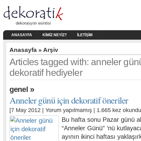
dekorasyon esintisi
ANASAYFA
KIMIZ NEYIZ?
İLETIŞIM
Anasayfa
» Arşiv
Articles tagged with: anneler gün
dekoratif hediyeler
»
genel
Anneler günü için dekoratif öneriler
[7 May 2012 |
Yorum yapılmamış
| 1.665 kez okundu
Bu hafta sonu Pazar günü al
“Anneler Günü” ’nü kutlayac
ayının ikinci haftası yaklaş