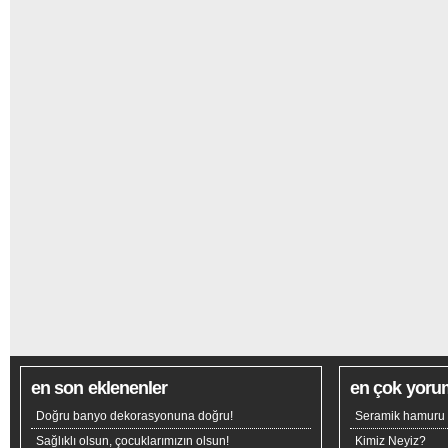
en son eklenenler
en çok yoru
Doğru banyo dekorasyonuna doğru!
Seramik hamuru n
Sağlıklı olsun, çocuklarımızın olsun!
Kimiz Neyiz?