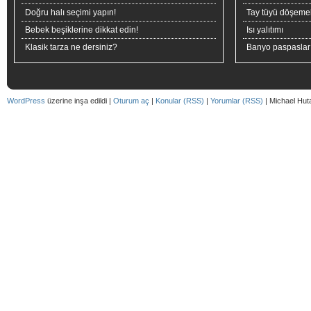
Doğru halı seçimi yapın!
Tay tüyü döşeme
Bebek beşiklerine dikkat edin!
Isı yalıtımı
Klasik tarza ne dersiniz?
Banyo paspaslar
WordPress
üzerine inşa edildi |
Oturum aç
|
Konular (RSS)
|
Yorumlar (RSS)
| Michael Hut