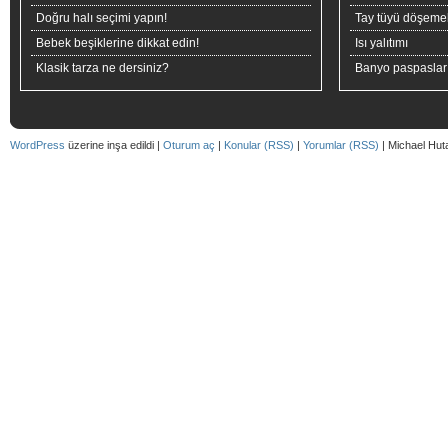
Doğru halı seçimi yapın!
Tay tüyü döşeme
Bebek beşiklerine dikkat edin!
Isı yalıtımı
Klasik tarza ne dersiniz?
Banyo paspaslar
WordPress
üzerine inşa edildi |
Oturum aç
|
Konular (RSS)
|
Yorumlar (RSS)
| Michael Hut