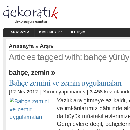
dekorasyon esintisi
ANASAYFA
KIMIZ NEYIZ?
İLETIŞIM
Anasayfa
» Arşiv
Articles tagged with: bahçe yürüyü
,
»
bahçe
zemin
Bahçe zemini ve zemin uygulamaları
[12 Nis 2012 |
Yorum yapılmamış
| 3.458 kez okundu
Yazlıklara gitmeye az kaldı,
ve imkânlarımız dâhilinde a
da büyük müstakil evlerimiz
Gerçi evlere değil, bahçele