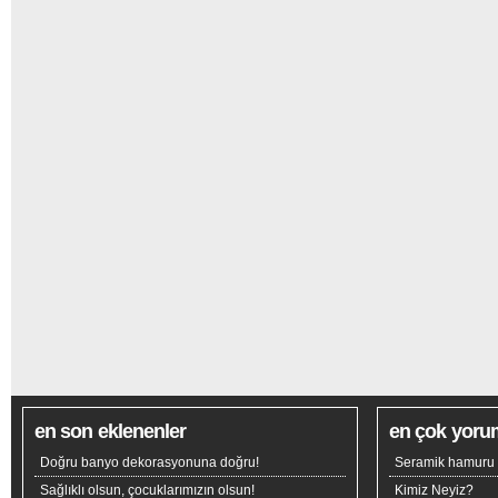
en son eklenenler
en çok yoru
Doğru banyo dekorasyonuna doğru!
Seramik hamuru n
Sağlıklı olsun, çocuklarımızın olsun!
Kimiz Neyiz?