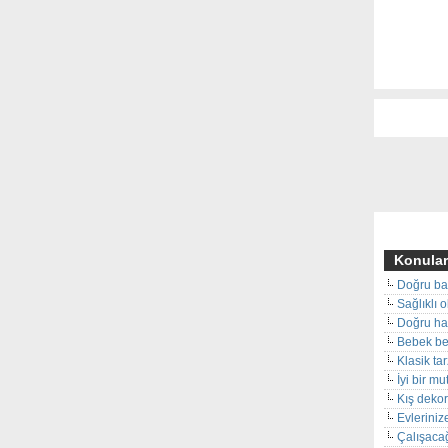
Konular
Doğru ba
Sağlıklı 
Doğru hal
Bebek beş
Klasik ta
İyi bir m
Kış deko
Evleriniz
Çalışacağ