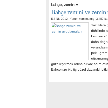
,
»
bahçe
zemin
Bahçe zemini ve zemin 
[12 Nis 2012 |
Yorum yapılmamış
| 3.457 ke
Yazlıklara
dâhilinde 
kavuşacağı
daha doğru
verandasınd
pek uğramı
uğramamışk
güzelleştirmek adına birkaç adım atın
Bahçenize iki, üç güzel dayanıklı bitk