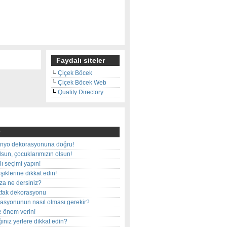
Faydalı siteler
Çiçek Böcek
Çiçek Böcek Web
Quality Directory
nyo dekorasyonuna doğru!
olsun, çocuklarımızın olsun!
ı seçimi yapın!
iklerine dikkat edin!
rza ne dersiniz?
utfak dekorasyonu
rasyonunun nasıl olması gerekir?
e önem verin!
ınız yerlere dikkat edin?