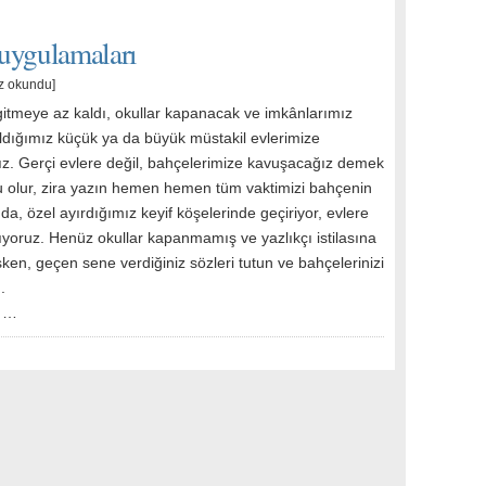
uygulamaları
z okundu]
 gitmeye az kaldı, okullar kapanacak ve imkânlarımız
aldığımız küçük ya da büyük müstakil evlerimize
z. Gerçi evlere değil, bahçelerimize kavuşacağız demek
 olur, zira yazın hemen hemen tüm vaktimizi bahçenin
a, özel ayırdığımız keyif köşelerinde geçiriyor, evlere
yoruz. Henüz okullar kapanmamış ve yazlıkçı istilasına
en, geçen sene verdiğiniz sözleri tutun ve bahçelerinizi
.
i …