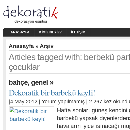
dekorasyon esintisi
ANASAYFA
KIMIZ NEYIZ?
İLETIŞIM
Anasayfa
» Arşiv
Articles tagged with: berbekü par
çocuklar
,
»
bahçe
genel
Dekoratik bir barbekü keyfi!
[4 May 2012 |
Yorum yapılmamış
| 2.267 kez okundu
Hafta sonları güneş kendini
barbekü yapsak diyenlerdens
havaların iyice ısınacağı müj