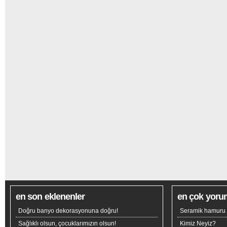
en son eklenenler
en çok yoru
Doğru banyo dekorasyonuna doğru!
Seramik hamuru n
Sağlıklı olsun, çocuklarımızın olsun!
Kimiz Neyiz?