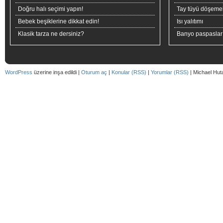
Doğru halı seçimi yapın!
Tay tüyü döşeme
Bebek beşiklerine dikkat edin!
Isı yalıtımı
Klasik tarza ne dersiniz?
Banyo paspaslar
WordPress
üzerine inşa edildi |
Oturum aç
|
Konular (RSS)
|
Yorumlar (RSS)
| Michael Hut