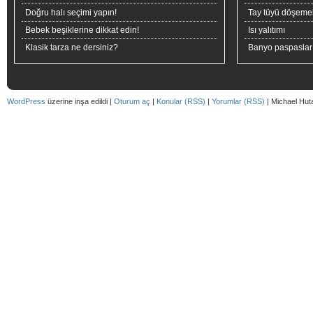
Doğru halı seçimi yapın!
Tay tüyü döşeme
Bebek beşiklerine dikkat edin!
Isı yalıtımı
Klasik tarza ne dersiniz?
Banyo paspaslar
WordPress
üzerine inşa edildi |
Oturum aç
|
Konular (RSS)
|
Yorumlar (RSS)
| Michael Hut