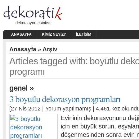
dekorasyon esintisi
ANASAYFA
KIMIZ NEYIZ?
İLETIŞIM
Anasayfa
» Arşiv
Articles tagged with: boyutlu de
programı
»
genel
3 boyutlu dekorasyon programları
[27 Nis 2012 |
Yorum yapılmamış
| 4.461 kez okundu
Evininin dekorasyonunu deği
için en büyük sorun, eşyalar
döşenmesinden sonra evin na