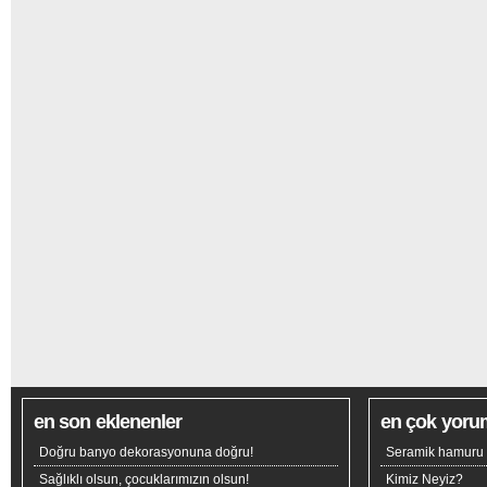
en son eklenenler
en çok yoru
Doğru banyo dekorasyonuna doğru!
Seramik hamuru n
Sağlıklı olsun, çocuklarımızın olsun!
Kimiz Neyiz?