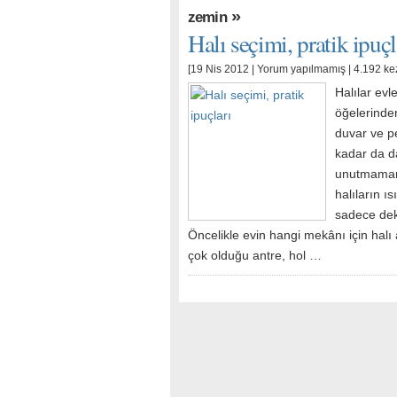
»
zemin
Halı seçimi, pratik ipuçl
[19 Nis 2012 |
Yorum yapılmamış
| 4.192 ke
Halılar evl
öğelerinden
duvar ve p
kadar da d
unutmamam
halıların ı
sadece deko
Öncelikle evin hangi mekânı için halı
çok olduğu antre, hol …