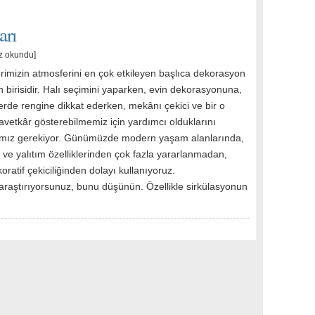
arı
z okundu]
erimizin atmosferini en çok etkileyen başlıca dekorasyon
 birisidir. Halı seçimini yaparken, evin dekorasyonuna,
erde rengine dikkat ederken, mekânı çekici ve bir o
avetkâr gösterebilmemiz için yardımcı olduklarını
ız gerekiyor. Günümüzde modern yaşam alanlarında,
sı ve yalıtım özelliklerinden çok fazla yararlanmadan,
ratif çekiciliğinden dolayı kullanıyoruz.
 araştırıyorsunuz, bunu düşünün. Özellikle sirkülasyonun