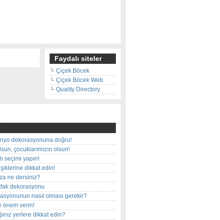
Faydalı siteler
Çiçek Böcek
Çiçek Böcek Web
Quality Directory
nyo dekorasyonuna doğru!
olsun, çocuklarımızın olsun!
ı seçimi yapın!
iklerine dikkat edin!
rza ne dersiniz?
utfak dekorasyonu
rasyonunun nasıl olması gerekir?
e önem verin!
ınız yerlere dikkat edin?