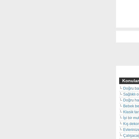
Konular
Doğru ba
Sağlıklı 
Doğru hal
Bebek beş
Klasik ta
İyi bir m
Kış deko
Evleriniz
Çalışacağ