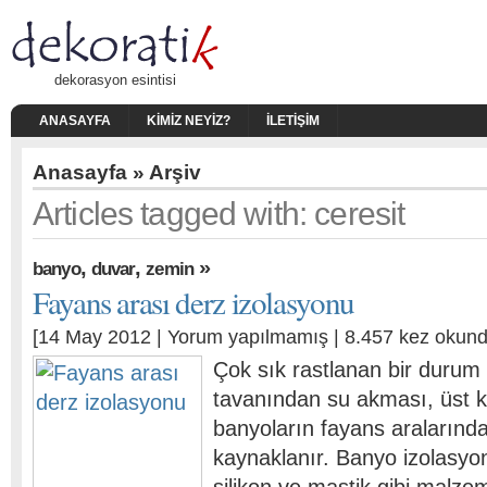
dekorasyon esintisi
ANASAYFA
KIMIZ NEYIZ?
İLETIŞIM
Anasayfa
» Arşiv
Articles tagged with: ceresit
,
,
»
banyo
duvar
zemin
Fayans arası derz izolasyonu
[14 May 2012 |
Yorum yapılmamış
| 8.457 kez okund
Çok sık rastlanan bir durum
tavanından su akması, üst k
banyoların fayans araların
kaynaklanır. Banyo izolasyo