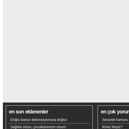
en son eklenenler
en çok yoru
Doğru banyo dekorasyonuna doğru!
Seramik hamuru n
Sağlıklı olsun, çocuklarımızın olsun!
Kimiz Neyiz?