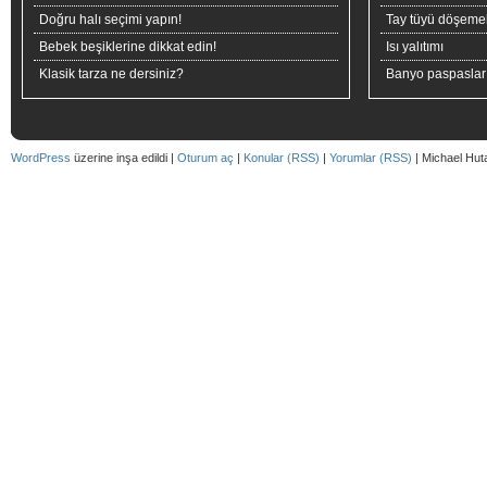
Doğru halı seçimi yapın!
Tay tüyü döşeme
Bebek beşiklerine dikkat edin!
Isı yalıtımı
Klasik tarza ne dersiniz?
Banyo paspaslar
WordPress
üzerine inşa edildi |
Oturum aç
|
Konular (RSS)
|
Yorumlar (RSS)
| Michael Hut