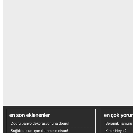
en son eklenenler
en çok yoru
Doğru banyo dekorasyonuna doğru!
Seramik hamuru n
Sağlıklı olsun, çocuklarımızın olsun!
Kimiz Neyiz?