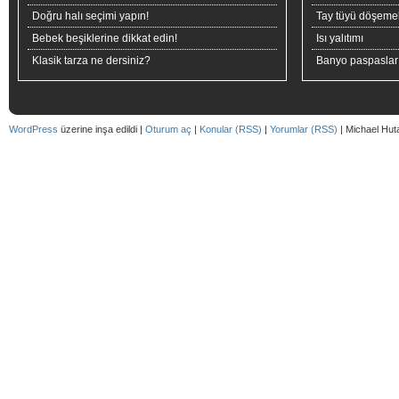
Doğru halı seçimi yapın!
Tay tüyü döşeme
Bebek beşiklerine dikkat edin!
Isı yalıtımı
Klasik tarza ne dersiniz?
Banyo paspaslar
WordPress
üzerine inşa edildi |
Oturum aç
|
Konular (RSS)
|
Yorumlar (RSS)
| Michael Hut