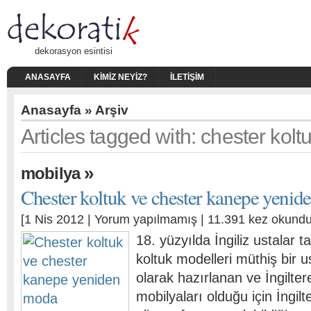
dekorasyon esintisi
ANASAYFA
KIMIZ NEYIZ?
İLETIŞIM
Anasayfa
» Arşiv
Articles tagged with: chester kolt
»
mobilya
Chester koltuk ve chester kanepe yeni
[1 Nis 2012 |
Yorum yapılmamış
| 11.391 kez okundu
18. yüzyılda İngiliz ustalar 
koltuk modelleri müthiş bir us
olarak hazırlanan ve İngilter
mobilyaları olduğu için İngilte