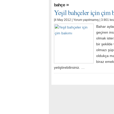
»
bahçe
Yeşil bahçeler için çim
[4 May 2012 |
Yorum yapılmamış
| 3.901 ke
Bahar aylar
geçiren ins
olmak iste
bir şekilde
olmazı şüph
oldukça mal
biraz emekl
yetiştirebilirsiniz. …