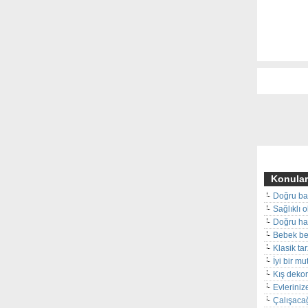
Konular
Doğru ba
Sağlıklı 
Doğru hal
Bebek beş
Klasik ta
İyi bir m
Kış deko
Evleriniz
Çalışacağ