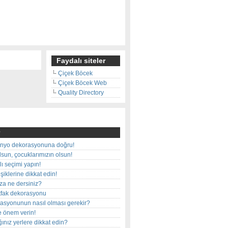
Faydalı siteler
Çiçek Böcek
Çiçek Böcek Web
Quality Directory
nyo dekorasyonuna doğru!
olsun, çocuklarımızın olsun!
ı seçimi yapın!
iklerine dikkat edin!
rza ne dersiniz?
utfak dekorasyonu
rasyonunun nasıl olması gerekir?
e önem verin!
ınız yerlere dikkat edin?