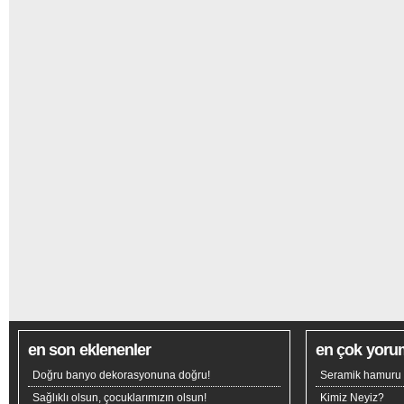
en son eklenenler
en çok yoru
Doğru banyo dekorasyonuna doğru!
Seramik hamuru n
Sağlıklı olsun, çocuklarımızın olsun!
Kimiz Neyiz?