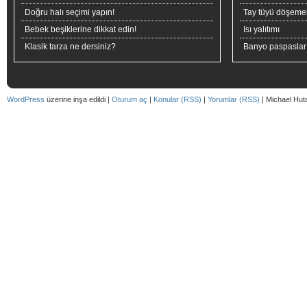
Doğru halı seçimi yapın!
Tay tüyü döşeme
Bebek beşiklerine dikkat edin!
Isı yalıtımı
Klasik tarza ne dersiniz?
Banyo paspaslar
WordPress
üzerine inşa edildi |
Oturum aç
|
Konular (RSS)
|
Yorumlar (RSS)
| Michael Hut