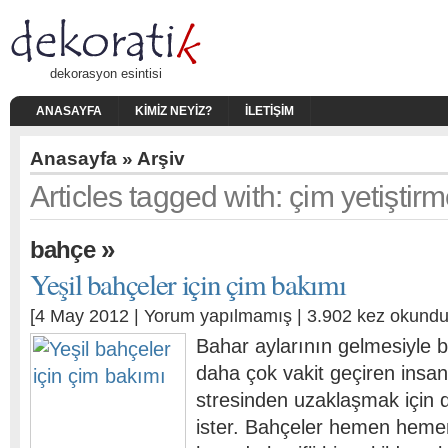
dekorasyon esintisi
ANASAYFA
KIMIZ NEYIZ?
İLETIŞIM
Anasayfa
» Arşiv
Articles tagged with: çim yetiştir
»
bahçe
Yeşil bahçeler için çim bakımı
[4 May 2012 |
Yorum yapılmamış
| 3.902 kez okundu
Bahar aylarının gelmesiyle b
daha çok vakit geçiren insan
stresinden uzaklaşmak için d
ister. Bahçeler hemen hemen