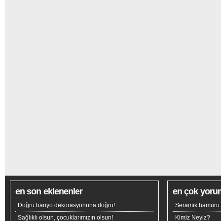
en son eklenenler
en çok yoru
Doğru banyo dekorasyonuna doğru!
Seramik hamuru n
Sağlıklı olsun, çocuklarımızın olsun!
Kimiz Neyiz?