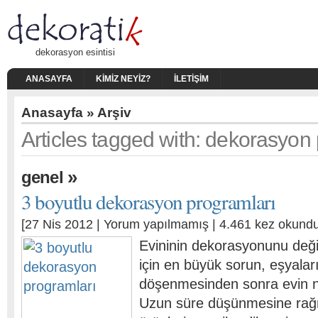
dekorasyon esintisi
ANASAYFA
KIMIZ NEYIZ?
İLETIŞIM
Anasayfa
» Arşiv
Articles tagged with: dekorasyon
»
genel
3 boyutlu dekorasyon programları
[27 Nis 2012 |
Yorum yapılmamış
| 4.461 kez okundu
Evininin dekorasyonunu deği
için en büyük sorun, eşyalar
döşenmesinden sonra evin na
Uzun süre düşünmesine ra