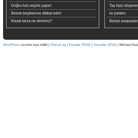
Doğru halı seçimi yapın!
Tay tüyü döşeme
Bebek beşiklerine dikkat edin!
Isı yalıtımı
Klasik tarza ne dersiniz?
Banyo paspaslar
WordPress
üzerine inşa edildi |
Oturum aç
|
Konular (RSS)
|
Yorumlar (RSS)
| Michael Hut