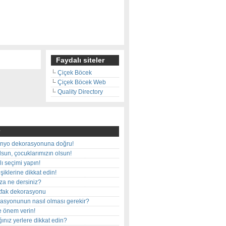
Faydalı siteler
Çiçek Böcek
Çiçek Böcek Web
Quality Directory
nyo dekorasyonuna doğru!
olsun, çocuklarımızın olsun!
ı seçimi yapın!
iklerine dikkat edin!
rza ne dersiniz?
utfak dekorasyonu
rasyonunun nasıl olması gerekir?
e önem verin!
ınız yerlere dikkat edin?