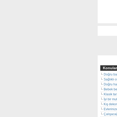
Konular
Doğru ba
Sağlıklı 
Doğru hal
Bebek beş
Klasik ta
İyi bir m
Kış deko
Evleriniz
Çalışacağ