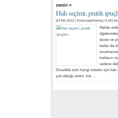
»
zemin
Halı seçimi, pratik ipuçl
[19 Nis 2012 |
Yorum yapılmamış
| 4.191 ke
Halılar evl
öğelerinden
duvar ve p
kadar da d
unutmamam
halıların ı
sadece deko
Öncelikle evin hangi mekânı için halı
çok olduğu antre, hol …