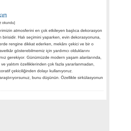
arı
z okundu]
erimizin atmosferini en çok etkileyen başlıca dekorasyon
 birisidir. Halı seçimini yaparken, evin dekorasyonuna,
erde rengine dikkat ederken, mekânı çekici ve bir o
avetkâr gösterebilmemiz için yardımcı olduklarını
ız gerekiyor. Günümüzde modern yaşam alanlarında,
sı ve yalıtım özelliklerinden çok fazla yararlanmadan,
ratif çekiciliğinden dolayı kullanıyoruz.
 araştırıyorsunuz, bunu düşünün. Özellikle sirkülasyonun