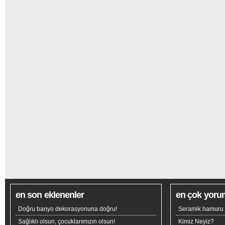
en son eklenenler
en çok yoru
Doğru banyo dekorasyonuna doğru!
Seramik hamuru n
Sağlıklı olsun, çocuklarımızın olsun!
Kimiz Neyiz?