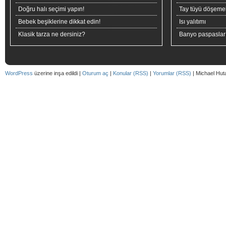
Doğru halı seçimi yapın!
Tay tüyü döşeme
Bebek beşiklerine dikkat edin!
Isı yalıtımı
Klasik tarza ne dersiniz?
Banyo paspaslar
WordPress
üzerine inşa edildi |
Oturum aç
|
Konular (RSS)
|
Yorumlar (RSS)
| Michael Hut