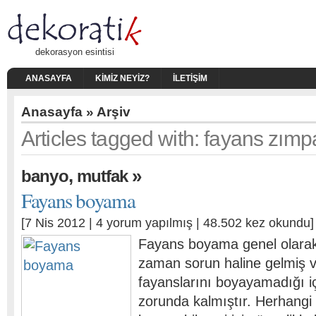
dekorasyon esintisi
ANASAYFA
KIMIZ NEYIZ?
İLETIŞIM
Anasayfa
» Arşiv
Articles tagged with: fayans zım
,
»
banyo
mutfak
Fayans boyama
[7 Nis 2012 |
4 yorum yapılmış
| 48.502 kez okundu]
Fayans boyama genel olara
zaman sorun haline gelmiş 
fayanslarını boyayamadığı i
zorunda kalmıştır. Herhangi 