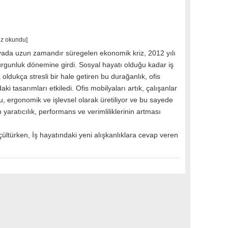
ez okundu]
ada uzun zamandır süregelen ekonomik kriz, 2012 yılı
durgunluk dönemine girdi. Sosyal hayatı olduğu kadar iş
 oldukça stresli bir hale getiren bu durağanlık, ofis
aki tasarımları etkiledi. Ofis mobilyaları artık, çalışanlar
lu, ergonomik ve işlevsel olarak üretiliyor ve bu sayede
n yaratıcılık, performans ve verimliliklerinin artması
ültürken, İş hayatındaki yeni alışkanlıklara cevap veren