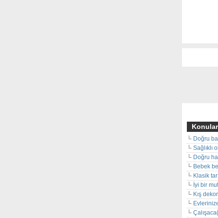
Konular
Doğru ba
Sağlıklı 
Doğru hal
Bebek beş
Klasik ta
İyi bir m
Kış deko
Evleriniz
Çalışacağ