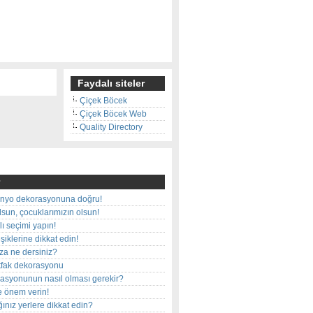
Faydalı siteler
Çiçek Böcek
Çiçek Böcek Web
Quality Directory
nyo dekorasyonuna doğru!
olsun, çocuklarımızın olsun!
ı seçimi yapın!
iklerine dikkat edin!
rza ne dersiniz?
utfak dekorasyonu
rasyonunun nasıl olması gerekir?
e önem verin!
ınız yerlere dikkat edin?