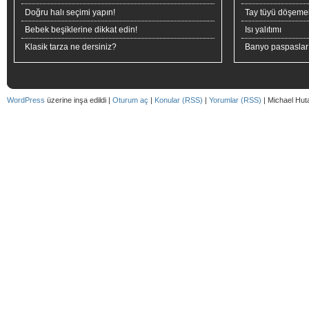
Doğru halı seçimi yapın!
Tay tüyü döşeme
Bebek beşiklerine dikkat edin!
Isı yalıtımı
Klasik tarza ne dersiniz?
Banyo paspaslar
WordPress
üzerine inşa edildi |
Oturum aç
|
Konular (RSS)
|
Yorumlar (RSS)
| Michael Hut