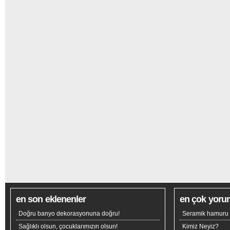
en son eklenenler
en çok yoru
Doğru banyo dekorasyonuna doğru!
Seramik hamuru n
Sağlıklı olsun, çocuklarımızın olsun!
Kimiz Neyiz?