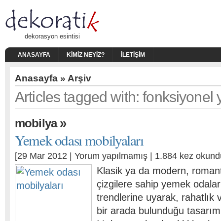
dekorasyon esintisi
ANASAYFA
KIMIZ NEYIZ?
İLETIŞIM
Anasayfa
» Arşiv
Articles tagged with: fonksiyonel
»
mobilya
Yemek odası mobilyaları
[29 Mar 2012 |
Yorum yapılmamış
| 1.884 kez okund
Klasik ya da modern, romant
çizgilere sahip yemek odala
trendlerine uyarak, rahatlık 
bir arada bulunduğu tasarımla