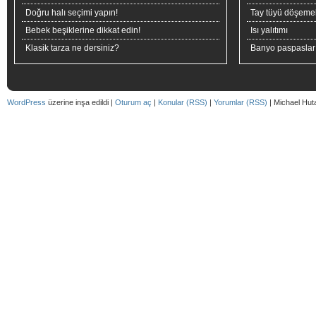
Doğru halı seçimi yapın!
Tay tüyü döşeme
Bebek beşiklerine dikkat edin!
Isı yalıtımı
Klasik tarza ne dersiniz?
Banyo paspaslar
WordPress
üzerine inşa edildi |
Oturum aç
|
Konular (RSS)
|
Yorumlar (RSS)
| Michael Hut