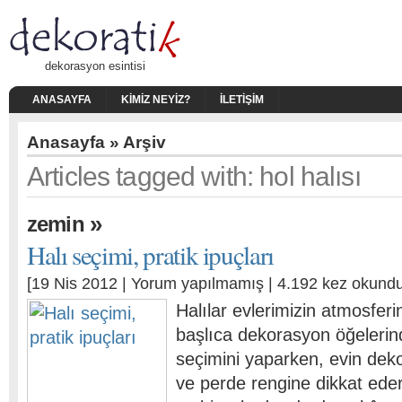
dekorasyon esintisi
ANASAYFA
KIMIZ NEYIZ?
İLETIŞIM
Anasayfa
» Arşiv
Articles tagged with: hol halısı
»
zemin
Halı seçimi, pratik ipuçları
[19 Nis 2012 |
Yorum yapılmamış
| 4.192 kez okundu
Halılar evlerimizin atmosferi
başlıca dekorasyon öğelerinde
seçimini yaparken, evin de
ve perde rengine dikkat ede