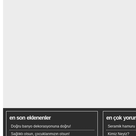
en son eklenenler
en çok yoru
Doğru banyo dekorasyonuna doğru!
Seramik hamuru n
Sağlıklı olsun, çocuklarımızın olsun!
Kimiz Neyiz?