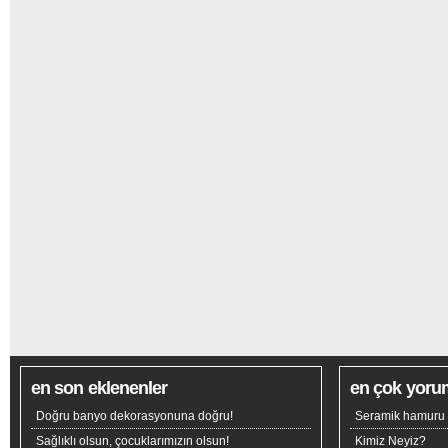
en son eklenenler
en çok yoru
Doğru banyo dekorasyonuna doğru!
Seramik hamuru n
Sağlıklı olsun, çocuklarımızın olsun!
Kimiz Neyiz?