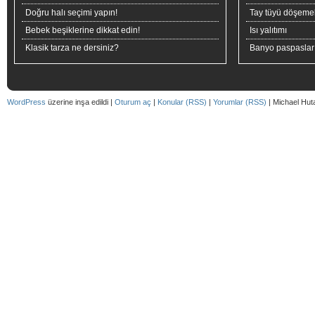
Doğru halı seçimi yapın!
Tay tüyü döşeme
Bebek beşiklerine dikkat edin!
Isı yalıtımı
Klasik tarza ne dersiniz?
Banyo paspaslar
WordPress
üzerine inşa edildi |
Oturum aç
|
Konular (RSS)
|
Yorumlar (RSS)
| Michael Hut