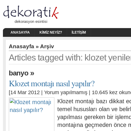
dekorasyon esintisi
ANASAYFA
KIMIZ NEYIZ?
İLETIŞIM
Anasayfa
» Arşiv
Articles tagged with: klozet yeni
»
banyo
Klozet montajı nasıl yapılır?
[14 Mar 2012 |
Yorum yapılmamış
| 10.645 kez okun
Klozet montajı bazı dikkat e
temel hususları olan ve belir
yapılması gereken bir işlemd
montajına geçmeden önce mo