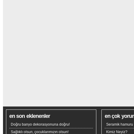
en son eklenenler
en çok yoru
Doğru banyo dekorasyonuna doğru!
Seramik hamuru n
Sağlıklı olsun, çocuklarımızın olsun!
Kimiz Neyiz?