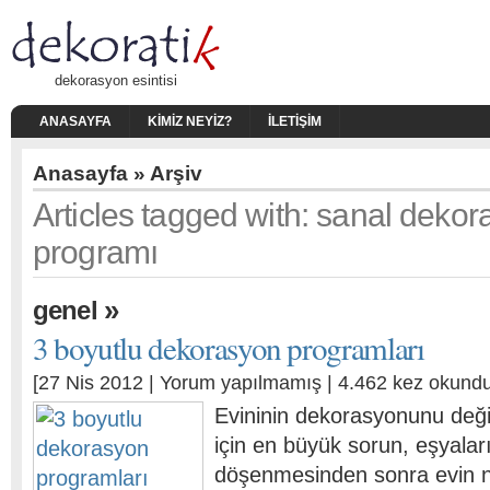
dekorasyon esintisi
ANASAYFA
KIMIZ NEYIZ?
İLETIŞIM
Anasayfa
» Arşiv
Articles tagged with: sanal deko
programı
»
genel
3 boyutlu dekorasyon programları
[27 Nis 2012 |
Yorum yapılmamış
| 4.462 kez okundu
Evininin dekorasyonunu deği
için en büyük sorun, eşyalar
döşenmesinden sonra evin na