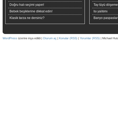
Doğru halı seçimi yapın!
Tay tüyü döşeme
Bebek beşiklerine dikkat edin!
Isı yalıtımı
Klasik tarza ne dersiniz?
Banyo paspaslar
WordPress
üzerine inşa edildi |
Oturum aç
|
Konular (RSS)
|
Yorumlar (RSS)
| Michael Hut