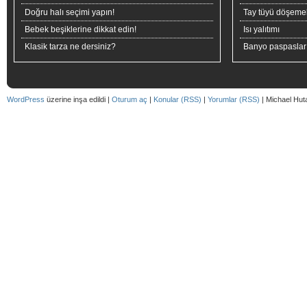
Doğru halı seçimi yapın!
Tay tüyü döşeme
Bebek beşiklerine dikkat edin!
Isı yalıtımı
Klasik tarza ne dersiniz?
Banyo paspaslar
WordPress
üzerine inşa edildi |
Oturum aç
|
Konular (RSS)
|
Yorumlar (RSS)
| Michael Hut