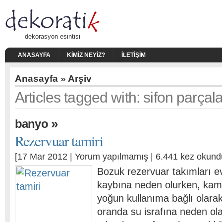
dekorasyon esintisi
ANASAYFA
KIMIZ NEYIZ?
İLETIŞIM
Anasayfa
» Arşiv
Articles tagged with: sifon parçala
»
banyo
Rezervuar tamiri
[17 Mar 2012 |
Yorum yapılmamış
| 6.441 kez okund
Bozuk rezervuar takımları e
kaybına neden olurken, kam
yoğun kullanıma bağlı olara
oranda su israfına neden ol