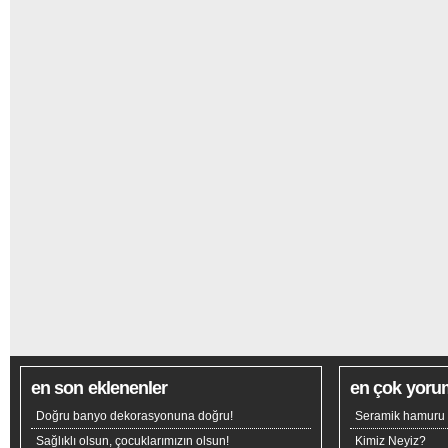
en son eklenenler
en çok yoru
Doğru banyo dekorasyonuna doğru!
Seramik hamuru n
Sağlıklı olsun, çocuklarımızın olsun!
Kimiz Neyiz?