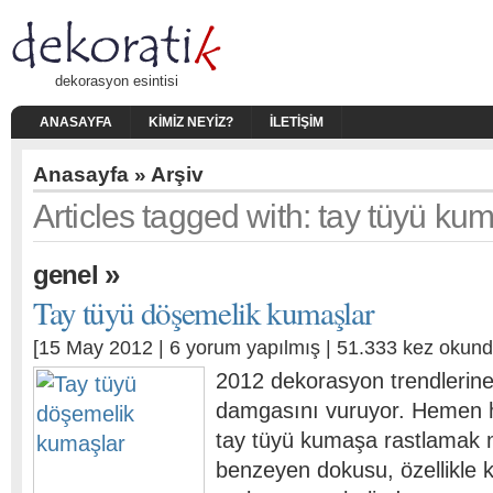
dekorasyon esintisi
ANASAYFA
KIMIZ NEYIZ?
İLETIŞIM
Anasayfa
» Arşiv
Articles tagged with: tay tüyü kum
»
genel
Tay tüyü döşemelik kumaşlar
[15 May 2012 |
6 yorum yapılmış
| 51.333 kez okund
2012 dekorasyon trendlerine
damgasını vuruyor. Hemen 
tay tüyü kumaşa rastlamak
benzeyen dokusu, özellikle k