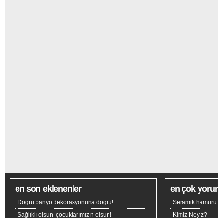
en son eklenenler
en çok yoru
Doğru banyo dekorasyonuna doğru!
Seramik hamuru n
Sağlıklı olsun, çocuklarımızın olsun!
Kimiz Neyiz?