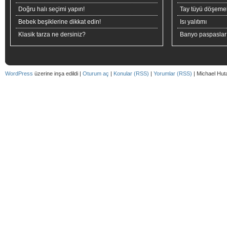
Doğru halı seçimi yapın!
Tay tüyü döşeme
Bebek beşiklerine dikkat edin!
Isı yalıtımı
Klasik tarza ne dersiniz?
Banyo paspaslar
WordPress
üzerine inşa edildi |
Oturum aç
|
Konular (RSS)
|
Yorumlar (RSS)
| Michael Hut