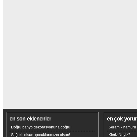
en son eklenenler
en çok yoru
Doğru banyo dekorasyonuna doğru!
Seramik hamuru n
Sağlıklı olsun, çocuklarımızın olsun!
Kimiz Neyiz?