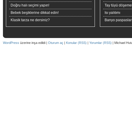
Doğru halı seçimi yapın!
Tay tüyü döşeme
Bebek beşiklerine dikkat edin!
Isı yalıtımı
Klasik tarza ne dersiniz?
Banyo paspaslar
WordPress
üzerine inşa edildi |
Oturum aç
|
Konular (RSS)
|
Yorumlar (RSS)
| Michael Hut