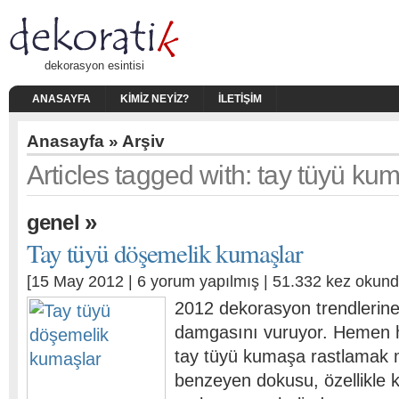
dekorasyon esintisi
ANASAYFA
KIMIZ NEYIZ?
İLETIŞIM
Anasayfa
» Arşiv
Articles tagged with: tay tüyü kum
»
genel
Tay tüyü döşemelik kumaşlar
[15 May 2012 |
6 yorum yapılmış
| 51.332 kez okund
2012 dekorasyon trendlerine
damgasını vuruyor. Hemen 
tay tüyü kumaşa rastlamak
benzeyen dokusu, özellikle k