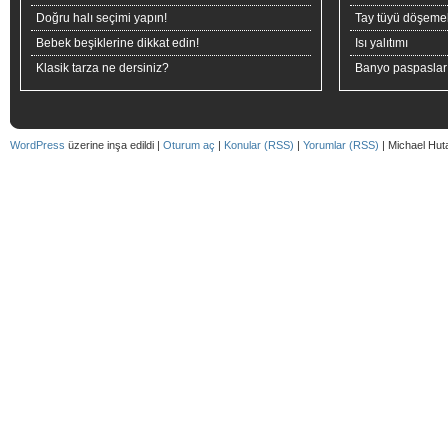
Doğru halı seçimi yapın!
Tay tüyü döşeme
Bebek beşiklerine dikkat edin!
Isı yalıtımı
Klasik tarza ne dersiniz?
Banyo paspaslar
WordPress
üzerine inşa edildi |
Oturum aç
|
Konular (RSS)
|
Yorumlar (RSS)
| Michael Hut