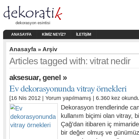
dekorasyon esintisi
ANASAYFA
KIMIZ NEYIZ?
İLETIŞIM
Anasayfa
» Arşiv
Articles tagged with: vitrat nedir
,
»
aksesuar
genel
Ev dekorasyonunda vitray örnekleri
[16 Nis 2012 |
Yorum yapılmamış
| 6.360 kez okundu
Dekorasyon trendlerinde cam
kullanım biçimi olan vitray, 
Çağ’dan itibaren iç mimarid
bir değer olmuş ve günümü