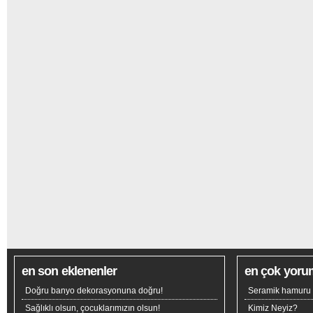
en son eklenenler
en çok yoru
Doğru banyo dekorasyonuna doğru!
Seramik hamuru n
Sağlıklı olsun, çocuklarımızın olsun!
Kimiz Neyiz?