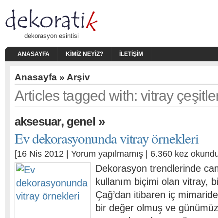
dekorasyon esintisi
ANASAYFA
KIMIZ NEYIZ?
İLETIŞIM
Anasayfa
» Arşiv
Articles tagged with: vitray çeşitler
,
»
aksesuar
genel
Ev dekorasyonunda vitray örnekleri
[16 Nis 2012 |
Yorum yapılmamış
| 6.360 kez okundu
Dekorasyon trendlerinde cam
kullanım biçimi olan vitray, 
Çağ’dan itibaren iç mimarid
bir değer olmuş ve günümü