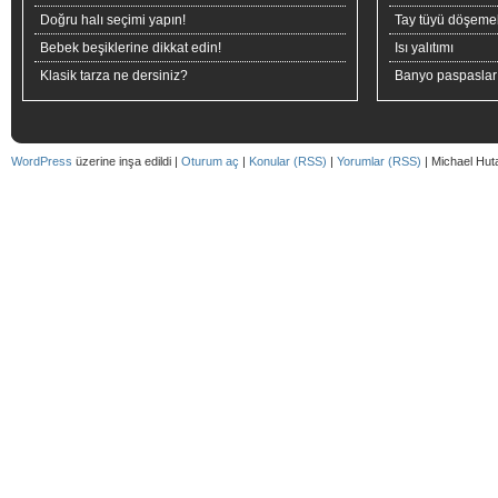
Doğru halı seçimi yapın!
Tay tüyü döşeme
Bebek beşiklerine dikkat edin!
Isı yalıtımı
Klasik tarza ne dersiniz?
Banyo paspaslar
WordPress
üzerine inşa edildi |
Oturum aç
|
Konular (RSS)
|
Yorumlar (RSS)
| Michael Hut