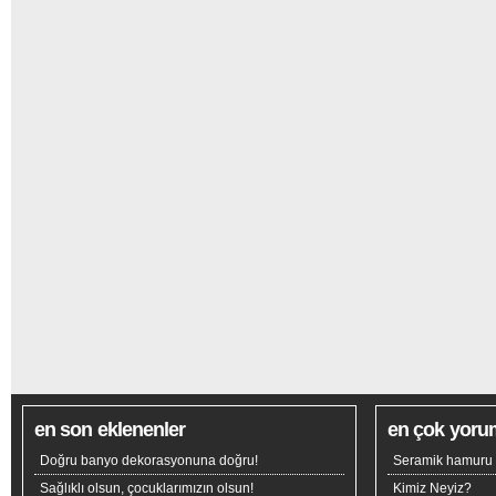
en son eklenenler
en çok yoru
Doğru banyo dekorasyonuna doğru!
Seramik hamuru n
Sağlıklı olsun, çocuklarımızın olsun!
Kimiz Neyiz?