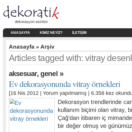
dekorasyon esintisi
ANASAYFA
KIMIZ NEYIZ?
İLETIŞIM
Anasayfa
» Arşiv
Articles tagged with: vitray desenl
,
»
aksesuar
genel
Ev dekorasyonunda vitray örnekleri
[16 Nis 2012 |
Yorum yapılmamış
| 6.358 kez okundu
Dekorasyon trendlerinde cam
kullanım biçimi olan vitray, 
Çağ’dan itibaren iç mimarid
bir değer olmuş ve günümü