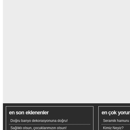
en son eklenenler
en çok yoru
Doğru banyo dekorasyonuna doğru!
Seramik hamuru n
Sağlıklı olsun, çocuklarımızın olsun!
Kimiz Neyiz?