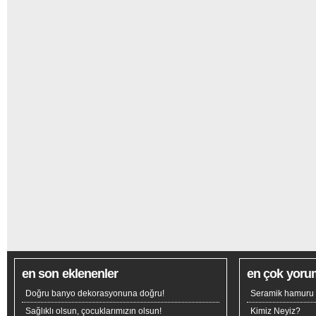
en son eklenenler
en çok yoru
Doğru banyo dekorasyonuna doğru!
Seramik hamuru n
Sağlıklı olsun, çocuklarımızın olsun!
Kimiz Neyiz?