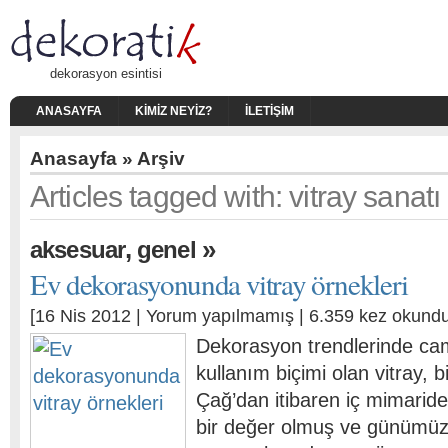
dekorasyon esintisi
ANASAYFA
KIMIZ NEYIZ?
İLETIŞIM
Anasayfa
» Arşiv
Articles tagged with: vitray sanatı
,
»
aksesuar
genel
Ev dekorasyonunda vitray örnekleri
[16 Nis 2012 |
Yorum yapılmamış
| 6.359 kez okundu
Dekorasyon trendlerinde cam
kullanım biçimi olan vitray, 
Çağ’dan itibaren iç mimarid
bir değer olmuş ve günümü