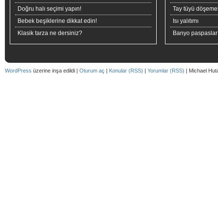
Doğru halı seçimi yapın!
Tay tüyü döşeme
Bebek beşiklerine dikkat edin!
Isı yalıtımı
Klasik tarza ne dersiniz?
Banyo paspaslar
WordPress
üzerine inşa edildi |
Oturum aç
|
Konular (RSS)
|
Yorumlar (RSS)
| Michael Hut