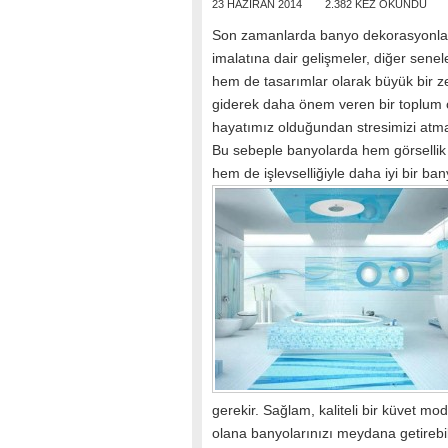
23 HAZIRAN 2014
2.382 KEZ OKUNDU
Son zamanlarda banyo dekorasyonları
imalatına dair gelişmeler, diğer sen
hem de tasarımlar olarak büyük bir z
giderek daha önem veren bir toplum ol
hayatımız olduğundan stresimizi atm
Bu sebeple banyolarda hem görsellik
hem de işlevselliğiyle daha iyi bir 
gerekir. Sağlam, kaliteli bir küvet m
olana banyolarınızı meydana getirebil