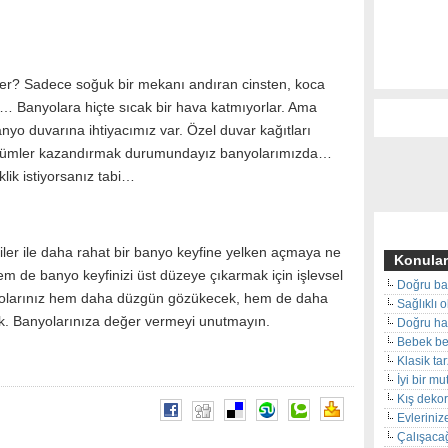
ler? Sadece soğuk bir mekanı andıran cinsten, koca
i… Banyolara hiçte sıcak bir hava katmıyorlar. Ama
o duvarına ihtiyacımız var. Özel duvar kağıtları
ünümler kazandırmak durumundayız banyolarımızda…
klik istiyorsanız tabi…
ler ile daha rahat bir banyo keyfine yelken açmaya ne
Konular
em de banyo keyfinizi üst düzeye çıkarmak için işlevsel
Doğru ba
yolarınız hem daha düzgün gözükecek, hem de daha
Sağlıklı 
ak. Banyolarınıza değer vermeyi unutmayın.
Doğru hal
Bebek beş
Klasik ta
İyi bir m
Kış deko
Evleriniz
Çalışacağ