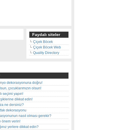
Faydalı siteler
Çiçek Böcek
Çiçek Böcek Web
Quality Directory
nyo dekorasyonuna doğru!
olsun, çocuklarımızın olsun!
ı seçimi yapın!
iklerine dikkat edin!
rza ne dersiniz?
utfak dekorasyonu
rasyonunun nasıl olması gerekir?
e önem verin!
ınız yerlere dikkat edin?