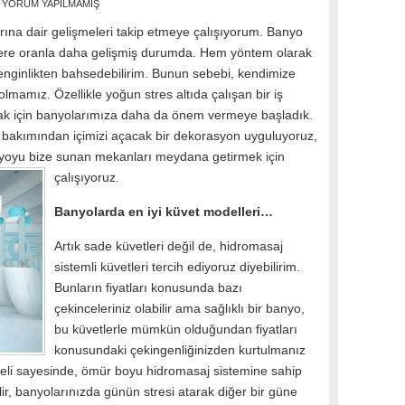
YORUM YAPILMAMIŞ
na dair gelişmeleri takip etmeye çalışıyorum. Banyo
elere oranla daha gelişmiş durumda. Hem yöntem olarak
enginlikten bahsedebilirim. Bunun sebebi, kendimize
mamız. Özellikle yoğun stres altıda çalışan bir iş
ak için banyolarımıza daha da önem vermeye başladık.
 bakımından içimizi açacak bir dekorasyon uyguluyoruz,
banyoyu bize sunan mekanları meydana getirmek için
çalışıyoruz.
Banyolarda en iyi küvet modelleri…
Artık sade küvetleri değil de, hidromasaj
sistemli küvetleri tercih ediyoruz diyebilirim.
Bunların fiyatları konusunda bazı
çekinceleriniz olabilir ama sağlıklı bir banyo,
bu küvetlerle mümkün olduğundan fiyatları
konusundaki çekingenliğinizden kurtulmanız
odeli sayesinde, ömür boyu hidromasaj sistemine sahip
ir, banyolarınızda günün stresi atarak diğer bir güne