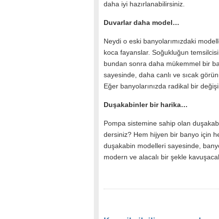
daha iyi hazırlanabilirsiniz.
Duvarlar daha model…
Neydi o eski banyolarımızdaki model
koca fayanslar. Soğukluğun temsilcis
bundan sonra daha mükemmel bir bany
sayesinde, daha canlı ve sıcak gör
Eğer banyolarınızda radikal bir değişi
Duşakabinler bir harika…
Pompa sistemine sahip olan duşakabi
dersiniz? Hem hijyen bir banyo için h
duşakabin modelleri sayesinde, ban
modern ve alacalı bir şekle kavuşac