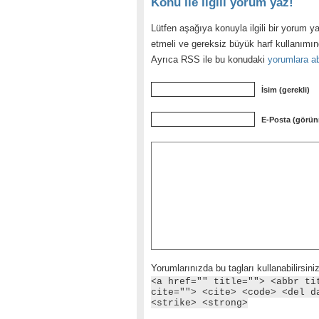
Konu ile ilgili yorum yaz!
Lütfen aşağıya konuyla ilgili bir yorum ya
etmeli ve gereksiz büyük harf kullanımı
Ayrıca RSS ile bu konudaki
yorumlara ab
İsim (gerekli)
E-Posta (görün
Yorumlarınızda bu tagları kullanabilirsiniz
<a href="" title=""> <abbr ti
cite=""> <cite> <code> <del d
<strike> <strong>