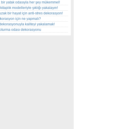
 bir yatak odasıyla her şey mükemmel!
kitaplık modelleriyle şıklığı yakalayın!
uzak bir hayat için anti-stres dekorasyon!
korasyon için ne yapmalı?
dekorasyonuyla kaliteyi yakalamak!
r oturma odası dekorasyonu