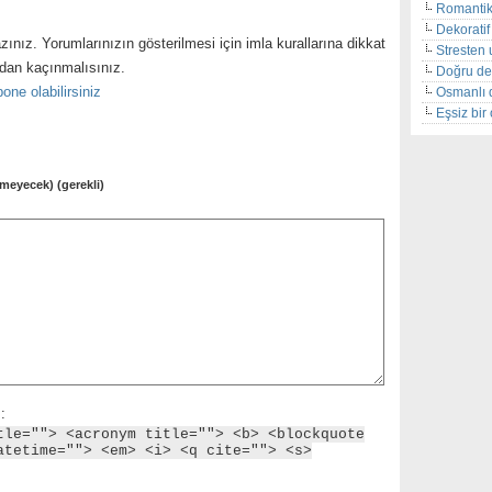
Romantik
Dekoratif 
zınız. Yorumlarınızın gösterilmesi için imla kurallarına dikkat
Stresten 
ndan kaçınmalısınız.
Doğru de
one olabilirsiniz
Osmanlı 
Eşsiz bi
meyecek) (gerekli)
:
tle=""> <acronym title=""> <b> <blockquote
atetime=""> <em> <i> <q cite=""> <s>