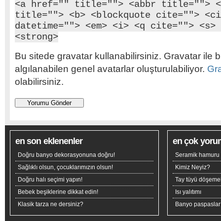
<a href="" title=""> <abbr title=""> <
title=""> <b> <blockquote cite=""> <ci
datetime=""> <em> <i> <q cite=""> <s> 
<strong>
Bu sitede gravatar kullanabilirsiniz. Gravatar ile b
algılanabilen genel avatarlar oluşturulabiliyor.
Gr
olabilirsiniz.
en son eklenenler
en çok yoru
Doğru banyo dekorasyonuna doğru!
Seramik hamuru n
Sağlıklı olsun, çocuklarımızın olsun!
Kimiz Neyiz?
Doğru halı seçimi yapın!
Tay tüyü döşeme
Bebek beşiklerine dikkat edin!
Isı yalıtımı
Klasik tarza ne dersiniz?
Banyo paspaslar