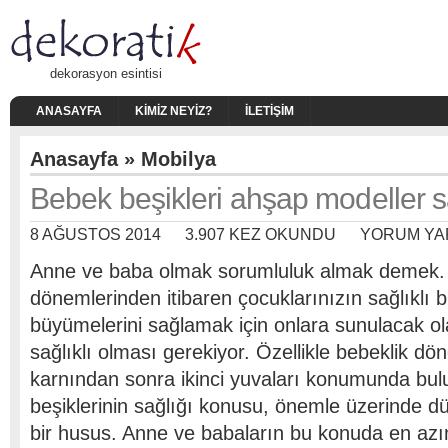
dekorasyon esintisi
ANASAYFA
KIMIZ NEYIZ?
İLETIŞIM
Anasayfa
»
Mobilya
Bebek beşikleri ahşap modeller sa
8 AĞUSTOS 2014
3.907 KEZ OKUNDU
YORUM YA
Anne ve baba olmak sorumluluk almak demek. 
dönemlerinden itibaren çocuklarınızın sağlıklı b
büyümelerini sağlamak için onlara sunulacak o
sağlıklı olması gerekiyor. Özellikle bebeklik d
karnından sonra ikinci yuvaları konumunda bu
beşiklerinin sağlığı konusu, önemle üzerinde 
bir husus. Anne ve babaların bu konuda en azı