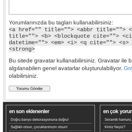
Yorumlarınızda bu tagları kullanabilirsiniz:
<a href="" title=""> <abbr title=""> <
title=""> <b> <blockquote cite=""> <ci
datetime=""> <em> <i> <q cite=""> <s> 
<strong>
Bu sitede gravatar kullanabilirsiniz. Gravatar ile b
algılanabilen genel avatarlar oluşturulabiliyor.
Gr
olabilirsiniz.
en son eklenenler
en çok yoru
Doğru banyo dekorasyonuna doğru!
Seramik hamuru n
Sağlıklı olsun, çocuklarımızın olsun!
Kimiz Neyiz?