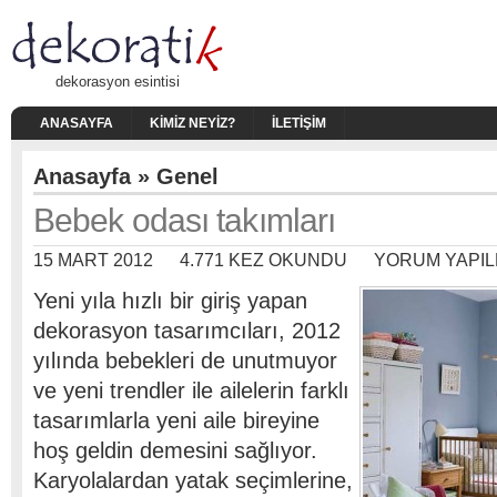
dekorasyon esintisi
ANASAYFA
KIMIZ NEYIZ?
İLETIŞIM
Anasayfa
»
Genel
Bebek odası takımları
15 MART 2012
4.771 KEZ OKUNDU
YORUM YAPIL
Yeni yıla hızlı bir giriş yapan
dekorasyon tasarımcıları, 2012
yılında bebekleri de unutmuyor
ve yeni trendler ile ailelerin farklı
tasarımlarla yeni aile bireyine
hoş geldin demesini sağlıyor.
Karyolalardan yatak seçimlerine,