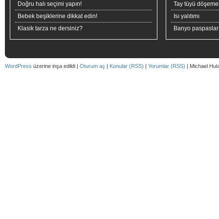
Doğru halı seçimi yapın!
Tay tüyü döşeme
Bebek beşiklerine dikkat edin!
Isı yalıtımı
Klasik tarza ne dersiniz?
Banyo paspaslar
WordPress
üzerine inşa edildi |
Oturum aç
|
Konular (RSS)
|
Yorumlar (RSS)
| Michael Hut