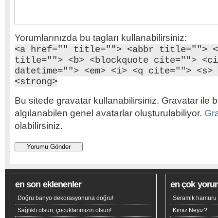
Yorumlarınızda bu tagları kullanabilirsiniz:
<a href="" title=""> <abbr title=""> <
title=""> <b> <blockquote cite=""> <ci
datetime=""> <em> <i> <q cite=""> <s> 
<strong>
Bu sitede gravatar kullanabilirsiniz. Gravatar ile b
algılanabilen genel avatarlar oluşturulabiliyor.
Gr
olabilirsiniz.
en son eklenenler
en çok yoru
Doğru banyo dekorasyonuna doğru!
Seramik hamuru n
Sağlıklı olsun, çocuklarımızın olsun!
Kimiz Neyiz?