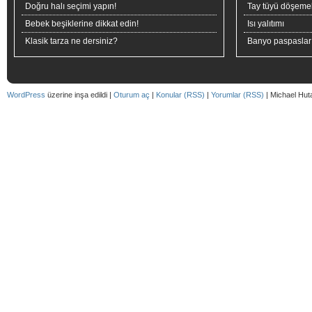
Doğru halı seçimi yapın!
Tay tüyü döşeme
Bebek beşiklerine dikkat edin!
Isı yalıtımı
Klasik tarza ne dersiniz?
Banyo paspaslar
WordPress
üzerine inşa edildi |
Oturum aç
|
Konular (RSS)
|
Yorumlar (RSS)
| Michael Hut