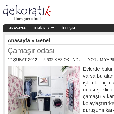
dekorasyon esintisi
ANASAYFA
KIMIZ NEYIZ?
İLETIŞIM
Anasayfa
»
Genel
Çamaşır odası
17 ŞUBAT 2012
5.632 KEZ OKUNDU
YORUM YAPI
Evlerde buluna
varsa bu alan
işlemleri için
odası şeklin
çamaşır yıka
kolaylaştırırk
duruşuna katk