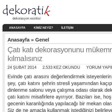
dekorasyon esintisi
ANASAYFA
KIMIZ NEYIZ?
İLETIŞIM
Anasayfa
»
Genel
Çatı katı dekorasyonunu mükem
kılmalısınız
24 ŞUBAT 2014
2.533 KEZ OKUNDU
YORUM YAPI
Evinde çatı arasını değerlendirmek isteyenlerin
şey, çatı katını şehrin stresli yaşamından kaçıp
dinlenme salonu veya çalışma odası olarak dek
çatı katını misafirlere ayırıyor. Bazıları ise, ho
gecenin karanlığında yapılacağı bir mekan olar
Siz de ne amaçla kullanmak istediğinizi belirleye