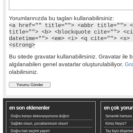
Yorumlarınızda bu tagları kullanabilirsiniz:
<a href="" title=""> <abbr title=""> <
title=""> <b> <blockquote cite=""> <ci
datetime=""> <em> <i> <q cite=""> <s> 
<strong>
Bu sitede gravatar kullanabilirsiniz. Gravatar ile b
algılanabilen genel avatarlar oluşturulabiliyor.
Gr
olabilirsiniz.
en son eklenenler
en çok yoru
Doğru banyo dekorasyonuna doğru!
Seramik hamuru n
Sağlıklı olsun, çocuklarımızın olsun!
Kimiz Neyiz?
Doğru halı seçimi yapın!
Tay tüyü döşeme