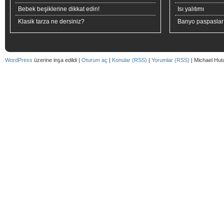
Bebek beşiklerine dikkat edin!
Isı yalıtımı
Klasik tarza ne dersiniz?
Banyo paspaslar
WordPress
üzerine inşa edildi |
Oturum aç
|
Konular (RSS)
|
Yorumlar (RSS)
| Michael Hut