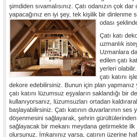
şimdiden sıvamalısınız. Çatı odanızın çok dar 
yapacağınız en iyi şey, tek kişilik bir dinlenme
odası şeklin
Çatı katı dek
uzmanlık istey
Uzmanlara dan
edilen çatı kat
yerleri olabil
çatı katını iş
dekore edebilirsiniz. Bunun için plan yapmanız y
çatı katını lüzumsuz eşyaların saklandığı bir d
kullanıyorsanız, lüzumsuzları ortadan kaldırara
başlayabilirsiniz. Çatı katının duvarlarının ses 
döşenmesini sağlayarak, şehrin gürültülerinden
sağlayacak bir mekanı meydana getirmekte ilk
olursunuz. İmkanınız varsa, çatının üzerine hafi