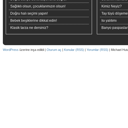
Sağlıklı olsun, çocuklarımızın olsun!
Kimiz Neyiz?
Doğru halı seçimi yapın!
Tay tüyü döşeme
Bebek beşiklerine dikkat edin!
Isı yalıtımı
Klasik tarza ne dersiniz?
Banyo paspaslar
WordPress
üzerine inşa edildi |
Oturum aç
|
Konular (RSS)
|
Yorumlar (RSS)
| Michael Hut