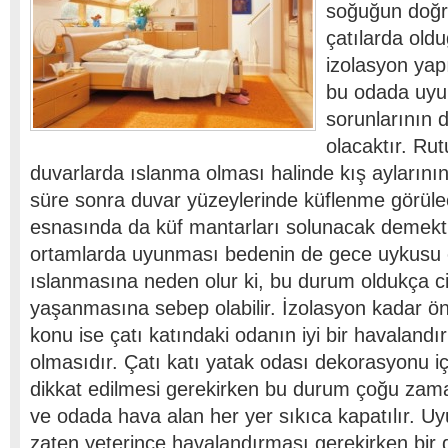
soğuğun doğru
çatılarda oldu
izolasyon yap
bu odada uyu
sorunlarının 
olacaktır. Ru
duvarlarda ıslanma olması halinde kış aylarını
süre sonra duvar yüzeylerinde küflenme görül
esnasında da küf mantarları solunacak demektir
ortamlarda uyunması bedenin de gece uykusu
ıslanmasına neden olur ki, bu durum oldukça cid
yaşanmasına sebep olabilir. İzolasyon kadar öne
konu ise çatı katındaki odanın iyi bir havaland
olmasıdır. Çatı katı yatak odası dekorasyonu iç
dikkat edilmesi gerekirken bu durum çoğu zaman
ve odada hava alan her yer sıkıca kapatılır. U
zaten yeterince havalandırması gerekirken bir 