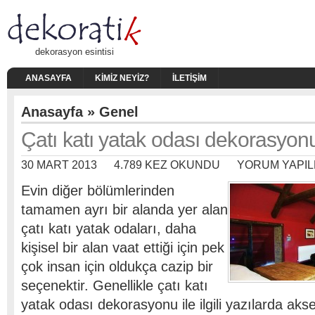
dekorasyon esintisi
ANASAYFA
KIMIZ NEYIZ?
İLETIŞIM
Anasayfa
»
Genel
Çatı katı yatak odası dekorasyon
30 MART 2013
4.789 KEZ OKUNDU
YORUM YAPIL
Evin diğer bölümlerinden
tamamen ayrı bir alanda yer alan
çatı katı yatak odaları, daha
kişisel bir alan vaat ettiği için pek
çok insan için oldukça cazip bir
seçenektir. Genellikle çatı katı
yatak odası dekorasyonu ile ilgili yazılarda ak