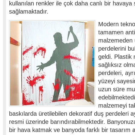
kullanılan renkler ile çok daha canlı bir havaya
sağlamaktadır.
Modern teknol
tamamen anti
malzemeden ür
perdelerini b
geldi. Plastik
sağlıksız olm
perdeleri, ayr
yüzeyi sayesi
uzun süre mu
edebilmektedir
malzemeyi tak
baskılarda üretilebilen dekoratif duş perdeleri ay
resmi üzerinde barındırabilmektedir. Banyonuza
bir hava katmak ve banyoda farklı bir tasarım 