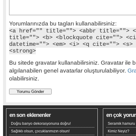
Yorumlarınızda bu tagları kullanabilirsiniz:
<a href="" title=""> <abbr title=""> <
title=""> <b> <blockquote cite=""> <ci
datetime=""> <em> <i> <q cite=""> <s> 
<strong>
Bu sitede gravatar kullanabilirsiniz. Gravatar ile b
algılanabilen genel avatarlar oluşturulabiliyor.
Gr
olabilirsiniz.
en son eklenenler
en çok yoru
Doğru banyo dekorasyonuna doğru!
Seramik hamuru n
Sağlıklı olsun, çocuklarımızın olsun!
Kimiz Neyiz?