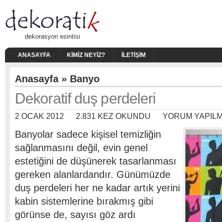
dekorasyon esintisi
ANASAYFA
KIMIZ NEYIZ?
İLETIŞIM
Anasayfa
»
Banyo
Dekoratif duş perdeleri
2 OCAK 2012
2.831 KEZ OKUNDU
YORUM YAPIL
Banyolar sadece kişisel temizliğin
sağlanmasını değil, evin genel
estetiğini de düşünerek tasarlanması
gereken alanlardandır. Günümüzde
duş perdeleri her ne kadar artık yerini
kabin sistemlerine bırakmış gibi
görünse de, sayısı göz ardı