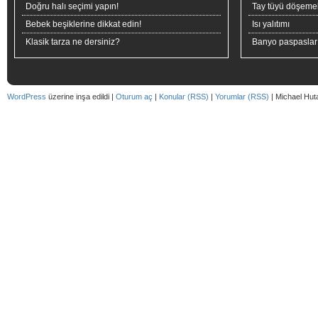
Doğru halı seçimi yapın!
Tay tüyü döşeme
Bebek beşiklerine dikkat edin!
Isı yalıtımı
Klasik tarza ne dersiniz?
Banyo paspaslar
WordPress
üzerine inşa edildi |
Oturum aç
|
Konular (RSS)
|
Yorumlar (RSS)
| Michael Hut