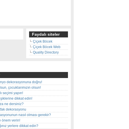
Faydalı siteler
Çiçek Böcek
Çiçek Böcek Web
Quality Directory
nyo dekorasyonuna doğru!
olsun, çocuklarımızın olsun!
ı seçimi yapın!
iklerine dikkat edin!
rza ne dersiniz?
utfak dekorasyonu
rasyonunun nasıl olması gerekir?
e önem verin!
ınız yerlere dikkat edin?