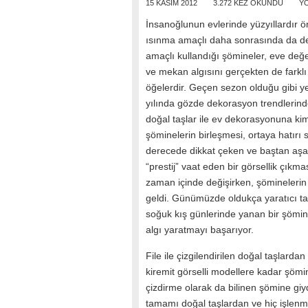
15 KASIM 2012
3.272 KEZ OKUNDU
Y
İnsanoğlunun evlerinde yüzyıllardır 
ısınma amaçlı daha sonrasında da de
amaçlı kullandığı şömineler, eve değ
ve mekan algısını gerçekten de farklı
öğelerdir. Geçen sezon olduğu gibi y
yılında gözde dekorasyon trendlerin
doğal taşlar ile ev dekorasyonuna kim
şöminelerin birleşmesi, ortaya hatırı s
derecede dikkat çeken ve baştan aşa
“prestij” vaat eden bir görsellik çık
zaman içinde değişirken, şöminelerin 
geldi. Günümüzde oldukça yaratıcı ta
soğuk kış günlerinde yanan bir şömin
algı yaratmayı başarıyor.
File ile çizgilendirilen doğal taşlar
kiremit görselli modellere kadar şömi
çizdirme olarak da bilinen şömine gi
tamamı doğal taşlardan ve hiç işlenm