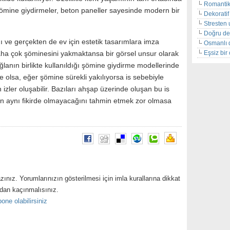
Romantik
şömine giydirmeler, beton paneller sayesinde modern bir
Dekoratif 
Stresten 
Doğru de
ğı ve gerçekten de ev için estetik tasarımlara imza
Osmanlı 
Eşsiz bi
daha çok şöminesini yakmaktansa bir görsel unsur olarak
uğlanın birlikte kullanıldığı şömine giydirme modellerinde
de olsa, eğer şömine sürekli yakılıyorsa is sebebiyle
ler oluşabilir. Bazıları ahşap üzerinde oluşan bu is
ın aynı fikirde olmayacağını tahmin etmek zor olmasa
zınız. Yorumlarınızın gösterilmesi için imla kurallarına dikkat
ndan kaçınmalısınız.
one olabilirsiniz