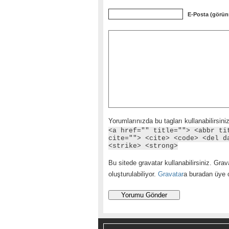
E-Posta (görün
Yorumlarınızda bu tagları kullanabilirsiniz
<a href="" title=""> <abbr ti
cite=""> <cite> <code> <del d
<strike> <strong>
Bu sitede gravatar kullanabilirsiniz. Grava
oluşturulabiliyor.
Gravatar
a buradan üye ol