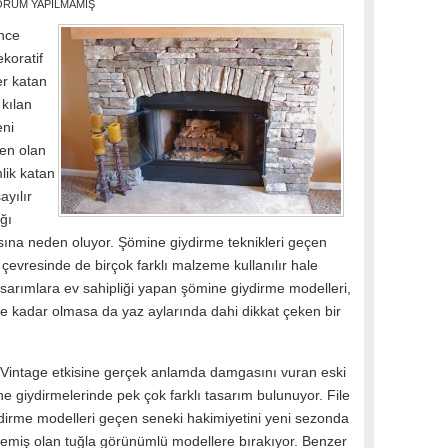
ORUM YAPILMAMIŞ
önce
koratif
er katan
 kılan
eni
den olan
lik katan
ayılır
ğı
masına neden oluyor. Şömine giydirme teknikleri geçen
çevresinde de birçok farklı malzeme kullanılır hale
sarımlara ev sahipliği yapan şömine giydirme modelleri,
e kadar olmasa da yaz aylarında dahi dikkat çeken bir
dan Vintage etkisine gerçek anlamda damgasını vuran eski
ne giydirmelerinde pek çok farklı tasarım bulunuyor. File
ydirme modelleri geçen seneki hakimiyetini yeni sezonda
emiş olan tuğla görünümlü modellere bırakıyor. Benzer