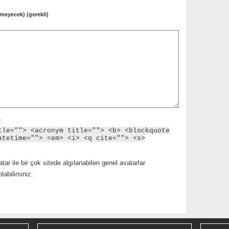
meyecek) (gerekli)
:
tle=""> <acronym title=""> <b> <blockquote
atetime=""> <em> <i> <q cite=""> <s>
tar ile bir çok sitede algılanabilen genel avatarlar
abilirsiniz.