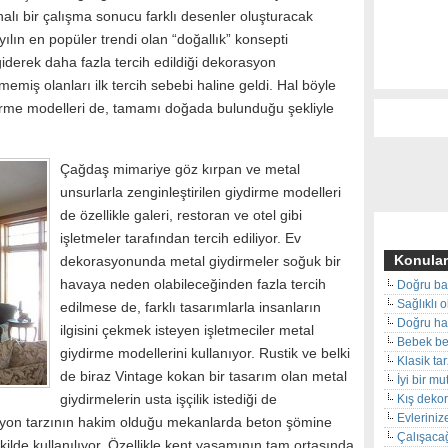
inalı bir çalışma sonucu farklı desenler oluşturacak
yılın en popüler trendi olan “doğallık” konsepti
iderek daha fazla tercih edildiği dekorasyon
memiş olanları ilk tercih sebebi haline geldi. Hal böyle
irme modelleri de, tamamı doğada bulunduğu şekliyle
Çağdaş mimariye göz kırpan ve metal
unsurlarla zenginleştirilen giydirme modelleri
de özellikle galeri, restoran ve otel gibi
işletmeler tarafından tercih ediliyor. Ev
Konular
dekorasyonunda metal giydirmeler soğuk bir
havaya neden olabileceğinden fazla tercih
Doğru ba
Sağlıklı 
edilmese de, farklı tasarımlarla insanların
Doğru hal
ilgisini çekmek isteyen işletmeciler metal
Bebek beş
giydirme modellerini kullanıyor. Rustik ve belki
Klasik ta
de biraz Vintage kokan bir tasarım olan metal
İyi bir m
giydirmelerin usta işçilik istediği de
Kış deko
Evleriniz
syon tarzının hakim olduğu mekanlarda beton şömine
Çalışacağ
ekilde kullanılıyor. Özellikle kent yaşamının tam ortasında