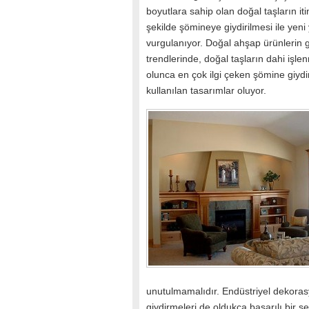
boyutlara sahip olan doğal taşların it
şekilde şömineye giydirilmesi ile yeni 
vurgulanıyor. Doğal ahşap ürünlerin g
trendlerinde, doğal taşların dahi işlen
olunca en çok ilgi çeken şömine giyd
kullanılan tasarımlar oluyor.
unutulmamalıdır. Endüstriyel dekora
giydirmeleri de oldukça başarılı bir ş