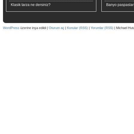
Klasik tarza ne dersiniz?
Banyo paspaslar
WordPress
üzerine inşa edildi |
Oturum aç
|
Konular (RSS)
|
Yorumlar (RSS)
| Michael Hut