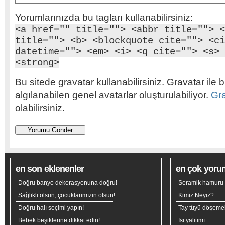
Yorumlarınızda bu tagları kullanabilirsiniz:
<a href="" title=""> <abbr title=""> <
title=""> <b> <blockquote cite=""> <ci
datetime=""> <em> <i> <q cite=""> <s> 
<strong>
Bu sitede gravatar kullanabilirsiniz. Gravatar ile b
algılanabilen genel avatarlar oluşturulabiliyor.
Gr
olabilirsiniz.
en son eklenenler
en çok yoru
Doğru banyo dekorasyonuna doğru!
Seramik hamuru n
Sağlıklı olsun, çocuklarımızın olsun!
Kimiz Neyiz?
Doğru halı seçimi yapın!
Tay tüyü döşeme
Bebek beşiklerine dikkat edin!
Isı yalıtımı