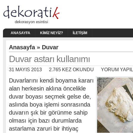
dekorasyon esintisi
ANASAYFA
KIMIZ NEYIZ?
İLETIŞIM
Anasayfa
»
Duvar
Duvar astarı kullanımı
31 MAYIS 2013
2.765 KEZ OKUNDU
YORUM YAPI
Duvarlarını kendi boyama kararı
alan herkesin aklına öncelikle
duvar boyası seçmek gelse de,
aslında boya işlemi sonrasında
duvarın şık bir görünme sahip
olması için bazı durumlarda
astarlama zaruri bir ihtiyaç