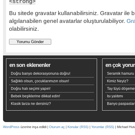
<strong>
Bu sitede gravatar kullanabilirsiniz. Gravatar ile b
algılanabilen genel avatarlar oluşturulabiliyor.
Gr
olabilirsiniz.
en son eklenenler
en çok yoru
Doğru banyo dekorasyonuna doğru!
Seramik hamuru n
Sağlıklı olsun, çocuklarımızın olsun!
Kimiz Neyiz?
Doğru halı seçimi yapın!
Tay tüyü döşeme
Bebek beşiklerine dikkat edin!
Isı yalıtımı
Klasik tarza ne dersiniz?
Banyo paspaslar
WordPress
üzerine inşa edildi |
Oturum aç
|
Konular (RSS)
|
Yorumlar (RSS)
| Michael Hut