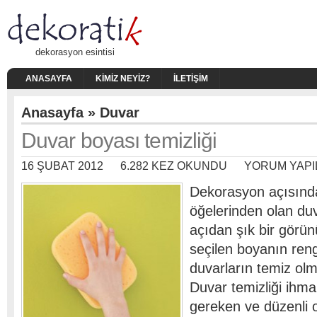
dekorasyon esintisi
ANASAYFA
KIMIZ NEYIZ?
İLETIŞIM
Anasayfa
»
Duvar
Duvar boyası temizliği
16 ŞUBAT 2012
6.282 KEZ OKUNDU
YORUM YAPI
Dekorasyon açısınd
öğelerinden olan duv
açıdan şık bir görü
seçilen boyanın reng
duvarların temiz olm
Duvar temizliği ihm
gereken ve düzenli 