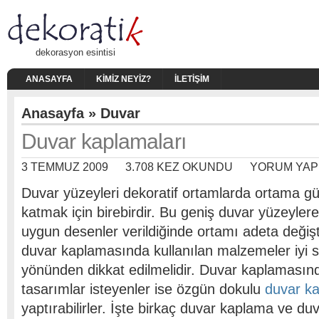
dekorasyon esintisi
ANASAYFA
KIMIZ NEYIZ?
İLETIŞIM
Anasayfa
»
Duvar
Duvar kaplamaları
3 TEMMUZ 2009
3.708 KEZ OKUNDU
YORUM YAP
Duvar yüzeyleri dekoratif ortamlarda ortama g
katmak için birebirdir. Bu geniş duvar yüzeyler
uygun desenler verildiğinde ortamı adeta değişt
duvar kaplamasında kullanılan malzemeler iyi se
yönünden dikkat edilmelidir. Duvar kaplamasın
tasarımlar isteyenler ise özgün dokulu
duvar ka
yaptırabilirler. İşte birkaç duvar kaplama ve duv