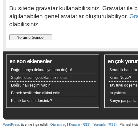
Bu sitede gravatar kullanabilirsiniz. Gravatar ile b
algılanabilen genel avatarlar oluşturulabiliyor.
Gr
olabilirsiniz.
en son eklenenler
en çok yoru
Doğru banyo dekorasyonuna doğru!
Seramik hamuru n
Sağlıklı olsun, çocuklarımızın olsun!
Kimiz Neyiz?
Doğru halı seçimi yapın!
Tay tüyü döşeme
Bebek beşiklerine dikkat edin!
Isı yalıtımı
Klasik tarza ne dersiniz?
Banyo paspaslar
WordPress
üzerine inşa edildi |
Oturum aç
|
Konular (RSS)
|
Yorumlar (RSS)
| Michael Hut