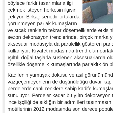
böylece farklı tasarımlarla ilgi
çekmek isteyen herkesin ilgisini
çekiyor. Birkaç senedir ortalarda
görünmeyen parlak kumaşların
ve sıcak renklerin tekrar döşemeliklerde etkisini
sezon dekorasyon trendlerinde, birçok marka yı
aksesuar modasıyla da paralellik gösteren parla
kullanıyor. Kıyafet modasında trend olan parlak
ışıltılı doğal taşlarla süslenen aksesuarlarda old
özellikle döşemelik kumaşlarında parlaklık ön p
Kadifenin yumuşak dokusu ve asil görünümün
vazgeçemeyenlerin de düşünüldüğü duvar kapl
perdelerde canlı renklere sahip kadife kumaşla
sunuluyor. Perdeler kadar bu yılın dekorasyon tr
ince işçiliği de şıklığın bir adım ileri taşınmasın
motiflerinin 2012 modasında son derece popüler