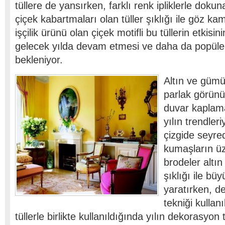
tüllere de yansırken, farklı renk ipliklerle doku
çiçek kabartmaları olan tüller şıklığı ile göz ka
işçilik ürünü olan çiçek motifli bu tüllerin etkisin
gelecek yılda devam etmesi ve daha da popüle
bekleniyor.
Altın ve gümü
parlak görünü
duvar kaplama
yılın trendler
çizgide seyred
kumaşların üz
brodeler altı
şıklığı ile büy
yaratırken, d
tekniği kullan
tüllerle birlikte kullanıldığında yılın dekorasyon 