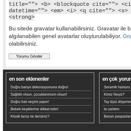
title=""> <b> <blockquote cite=""> <ci
datetime=""> <em> <i> <q cite=""> <s> 
<strong>
Bu sitede gravatar kullanabilirsiniz. Gravatar ile b
algılanabilen genel avatarlar oluşturulabiliyor.
Gr
olabilirsiniz.
en son eklenenler
en çok yoru
Doğru banyo dekorasyonuna doğru!
Seramik hamuru n
Sağlıklı olsun, çocuklarımızın olsun!
Kimiz Neyiz?
Doğru halı seçimi yapın!
Tay tüyü döşeme
Bebek beşiklerine dikkat edin!
Isı yalıtımı
Klasik tarza ne dersiniz?
Banyo paspaslar