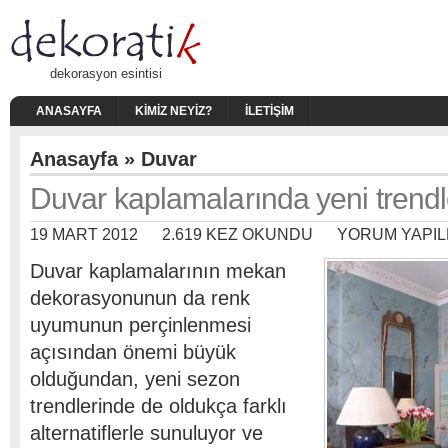
dekorasyon esintisi
ANASAYFA
KIMIZ NEYIZ?
İLETIŞIM
Anasayfa
»
Duvar
Duvar kaplamalarında yeni trendl
19 MART 2012
2.619 KEZ OKUNDU
YORUM YAPIL
Duvar kaplamalarının mekan
dekorasyonunun da renk
uyumunun perçinlenmesi
açısından önemi büyük
olduğundan, yeni sezon
trendlerinde de oldukça farklı
alternatiflerle sunuluyor ve